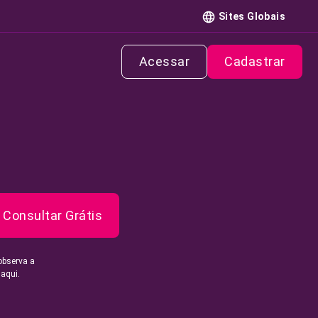
Sites Globais
Acessar
Cadastrar
Consultar Grátis
observa a
 aqui.