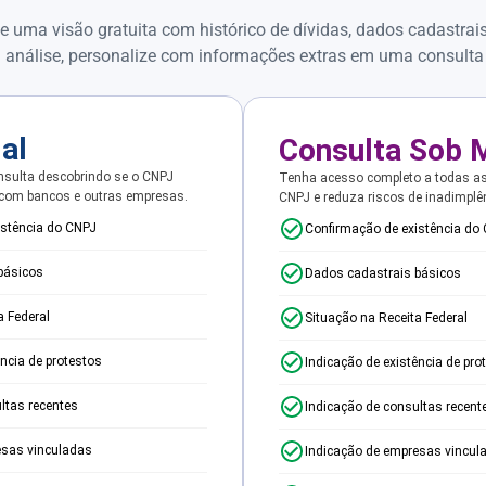
e uma visão gratuita com histórico de dívidas, dados cadastrai
 análise, personalize com informações extras em uma consulta
ial
Consulta Sob 
sulta descobrindo se o CNPJ
Tenha acesso completo a todas a
 com bancos e outras empresas.
CNPJ e reduza riscos de inadimplê
istência do CNPJ
Confirmação de existência do
básicos
Dados cadastrais básicos
a Federal
Situação na Receita Federal
ência de protestos
Indicação de existência de pro
ltas recentes
Indicação de consultas recent
esas vinculadas
Indicação de empresas vincul