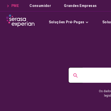
PME
Consumidor
Grandes Empresas
Soluções Pré-Pagas
Solu
Os dados
legis