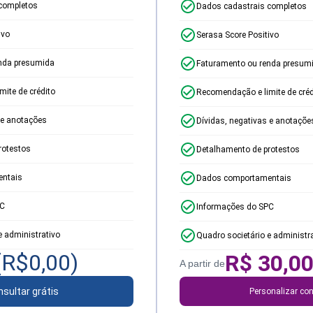
completos
Dados cadastrais completos
ivo
Serasa Score Positivo
nda presumida
Faturamento ou renda presum
ite de crédito
Recomendação e limite de créd
 e anotações
Dívidas, negativas e anotaçõe
rotestos
Detalhamento de protestos
ntais
Dados comportamentais
PC
Informações do SPC
e administrativo
Quadro societário e administr
(R$
0,00
)
R$
30,0
A partir de
sultar grátis
Personalizar con