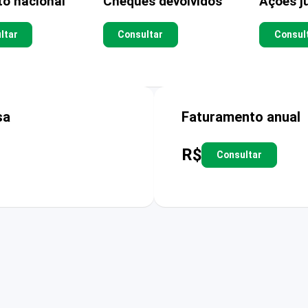
to nacional
Cheques devolvidos
Ações ju
ltar
Consultar
Consul
sa
Faturamento anual
R$
Consultar