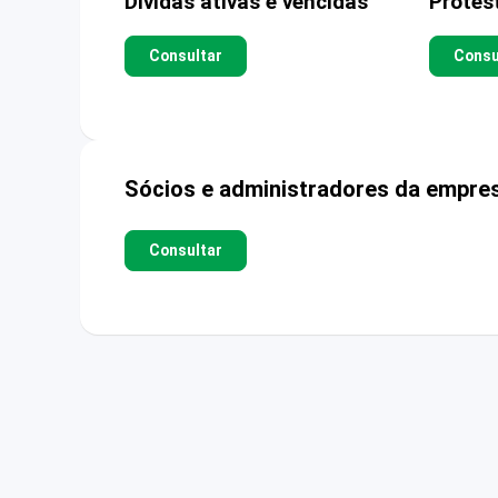
Dívidas ativas e vencidas
Protes
Consultar
Consu
Sócios e administradores da empre
Consultar