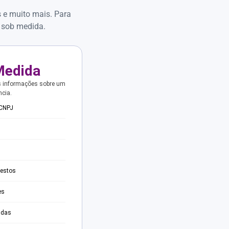
s e muito mais. Para
 sob medida.
Medida
s informações sobre um
ncia.
 CNPJ
testos
es
adas