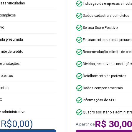
esas vinculadas
Indicação de empresas vincul
completos
Dados cadastrais completos
ivo
Serasa Score Positivo
nda presumida
Faturamento ou renda presum
ite de crédito
Recomendação e limite de créd
 e anotações
Dívidas, negativas e anotaçõe
rotestos
Detalhamento de protestos
ntais
Dados comportamentais
PC
Informações do SPC
e administrativo
Quadro societário e administr
(R$
0,00
)
R$
30,0
A partir de