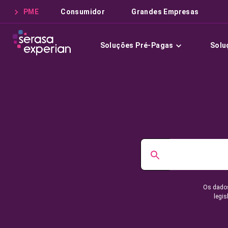
PME
Consumidor
Grandes Empresas
Soluções Pré-Pagas
Solu
Os dados
legis