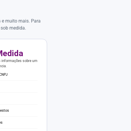
s e muito mais. Para
 sob medida.
Medida
s informações sobre um
ncia.
 CNPJ
testos
es