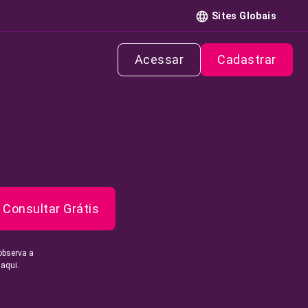
Sites Globais
Acessar
Cadastrar
Consultar Grátis
observa a
 aqui.