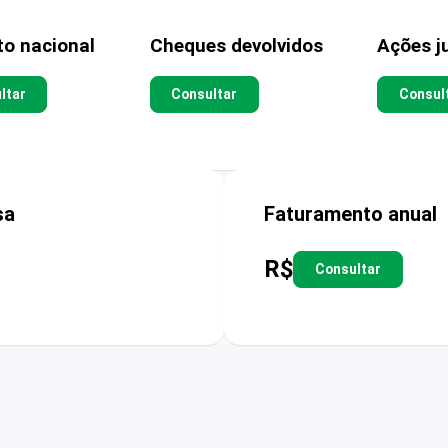
to nacional
Cheques devolvidos
Ações ju
ltar
Consultar
Consul
sa
Faturamento anual
R$
Consultar