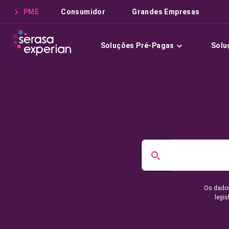
PME
Consumidor
Grandes Empresas
Soluções Pré-Pagas
Solu
Os dados
legis