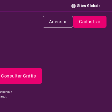
Sites Globais
Acessar
Cadastrar
Consultar Grátis
observa a
 aqui.