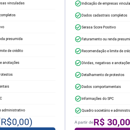
esas vinculadas
Indicação de empresas vincul
completos
Dados cadastrais completos
ivo
Serasa Score Positivo
nda presumida
Faturamento ou renda presum
ite de crédito
Recomendação e limite de créd
 e anotações
Dívidas, negativas e anotaçõe
rotestos
Detalhamento de protestos
ntais
Dados comportamentais
PC
Informações do SPC
e administrativo
Quadro societário e administr
(R$
0,00
)
R$
30,0
A partir de