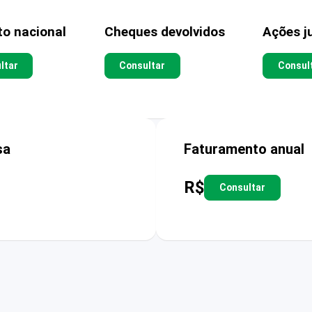
to nacional
Cheques devolvidos
Ações ju
ltar
Consultar
Consul
sa
Faturamento anual
R$
Consultar