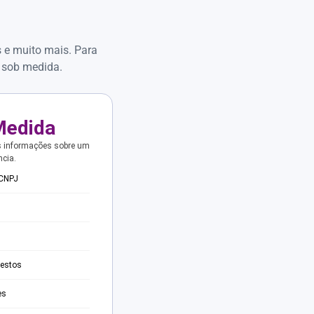
s e muito mais. Para
 sob medida.
Medida
s informações sobre um
ncia.
 CNPJ
testos
es