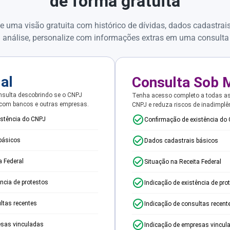
de forma gratuita
e uma visão gratuita com histórico de dívidas, dados cadastrai
 análise, personalize com informações extras em uma consulta
ial
Consulta Sob 
sulta descobrindo se o CNPJ
Tenha acesso completo a todas a
 com bancos e outras empresas.
CNPJ e reduza riscos de inadimplê
istência do CNPJ
Confirmação de existência do
básicos
Dados cadastrais básicos
a Federal
Situação na Receita Federal
ência de protestos
Indicação de existência de pro
ltas recentes
Indicação de consultas recent
esas vinculadas
Indicação de empresas vincul