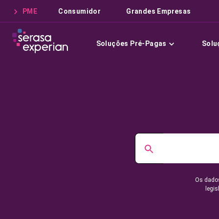
PME
Consumidor
Grandes Empresas
Soluções Pré-Pagas
Solu
Os dados
legis