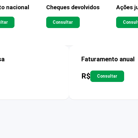
to nacional
Cheques devolvidos
Ações ju
ltar
Consultar
Consul
sa
Faturamento anual
R$
Consultar