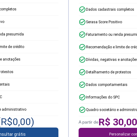
completos
Dados cadastrais completos
ivo
Serasa Score Positivo
nda presumida
Faturamento ou renda presum
ite de crédito
Recomendação e limite de créd
 e anotações
Dívidas, negativas e anotaçõe
rotestos
Detalhamento de protestos
ntais
Dados comportamentais
PC
Informações do SPC
e administrativo
Quadro societário e administr
(R$
0,00
)
R$
30,0
A partir de
sultar grátis
Personalizar con