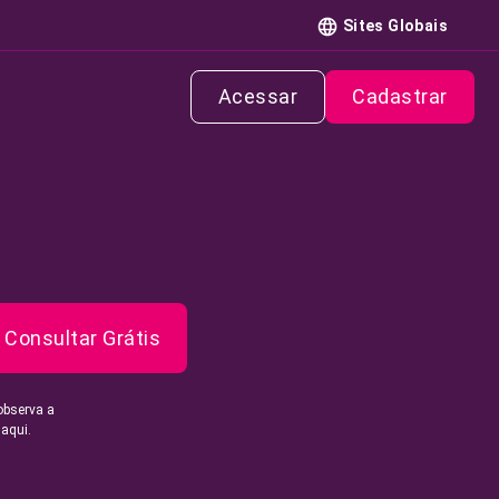
Sites Globais
Acessar
Cadastrar
Consultar Grátis
observa a
 aqui.