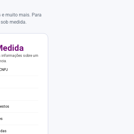
s e muito mais. Para
 sob medida.
Medida
s informações sobre um
ncia.
 CNPJ
testos
es
adas