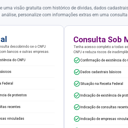
e uma visão gratuita com histórico de dívidas, dados cadastrai
 análise, personalize com informações extras em uma consulta
ial
Consulta Sob 
sulta descobrindo se o CNPJ
Tenha acesso completo a todas a
 com bancos e outras empresas.
CNPJ e reduza riscos de inadimplê
istência do CNPJ
Confirmação de existência do
básicos
Dados cadastrais básicos
a Federal
Situação na Receita Federal
ência de protestos
Indicação de existência de pro
ltas recentes
Indicação de consultas recent
esas vinculadas
Indicação de empresas vincul