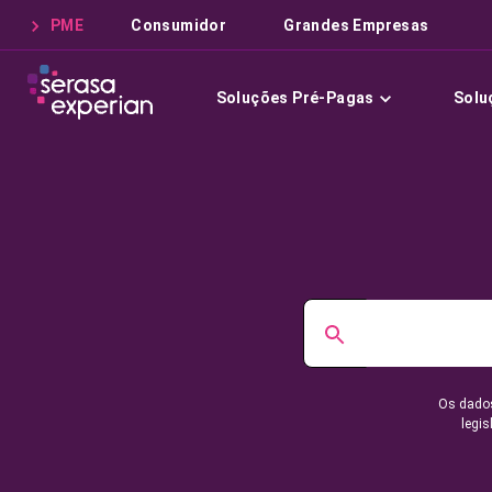
PME
Consumidor
Grandes Empresas
Soluções Pré-Pagas
Solu
Os dados
legis