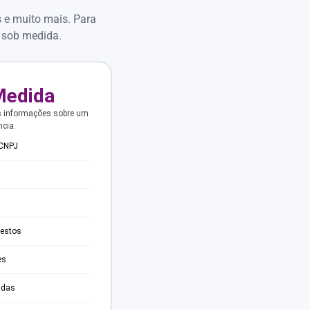
s e muito mais. Para
 sob medida.
Medida
s informações sobre um
ncia.
 CNPJ
testos
es
adas