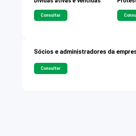
Dívidas ativas e vencidas
Protes
Consultar
Consu
Sócios e administradores da empre
Consultar