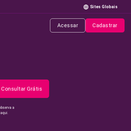
Sites Globais
Acessar
Cadastrar
Consultar Grátis
observa a
 aqui.