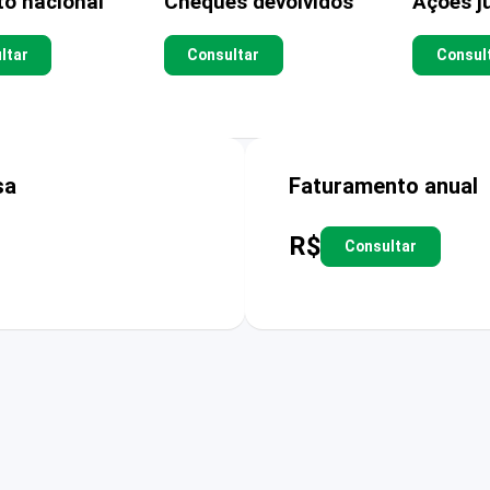
to nacional
Cheques devolvidos
Ações ju
ltar
Consultar
Consul
sa
Faturamento anual
R$
Consultar