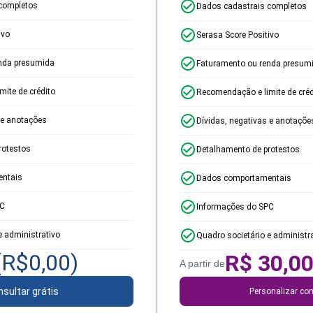
completos
Dados cadastrais completos
ivo
Serasa Score Positivo
nda presumida
Faturamento ou renda presum
ite de crédito
Recomendação e limite de créd
 e anotações
Dívidas, negativas e anotaçõe
rotestos
Detalhamento de protestos
ntais
Dados comportamentais
PC
Informações do SPC
e administrativo
Quadro societário e administr
(R$
0,00
)
R$
30,0
A partir de
sultar grátis
Personalizar con