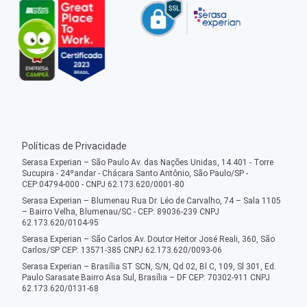
Políticas de Privacidade
Serasa Experian – São Paulo Av. das Nações Unidas, 14.401 - Torre
Sucupira - 24ºandar - Chácara Santo Antônio, São Paulo/SP -
CEP:04794-000 - CNPJ 62.173.620/0001-80
Serasa Experian – Blumenau Rua Dr. Léo de Carvalho, 74 – Sala 1105
– Bairro Velha, Blumenau/SC - CEP: 89036-239 CNPJ
62.173.620/0104-95
Serasa Experian – São Carlos Av. Doutor Heitor José Reali, 360, São
Carlos/SP CEP: 13571-385 CNPJ 62.173.620/0093-06
Serasa Experian – Brasília ST SCN, S/N, Qd 02, Bl C, 109, Sl 301, Ed.
Paulo Sarasate Bairro Asa Sul, Brasília – DF CEP: 70302-911 CNPJ
62.173.620/0131-68