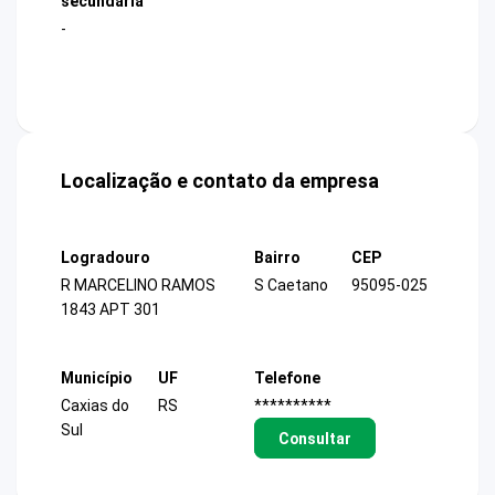
secundária
-
Localização e contato da empresa
Logradouro
Bairro
CEP
R MARCELINO RAMOS
S Caetano
95095-025
1843 APT 301
Município
UF
Telefone
Caxias do
RS
**********
Sul
Consultar