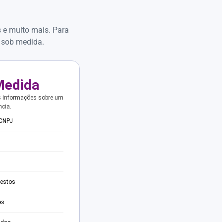
s e muito mais. Para
 sob medida.
Medida
s informações sobre um
ncia.
 CNPJ
testos
es