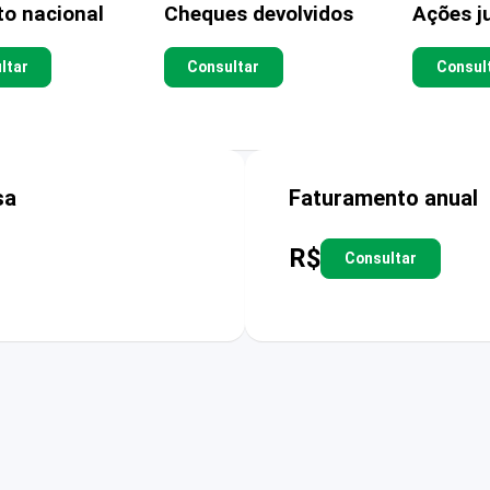
to nacional
Cheques devolvidos
Ações ju
ltar
Consultar
Consul
sa
Faturamento anual
R$
Consultar