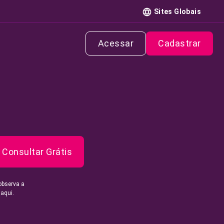
Sites Globais
Acessar
Cadastrar
Consultar Grátis
observa a
 aqui.