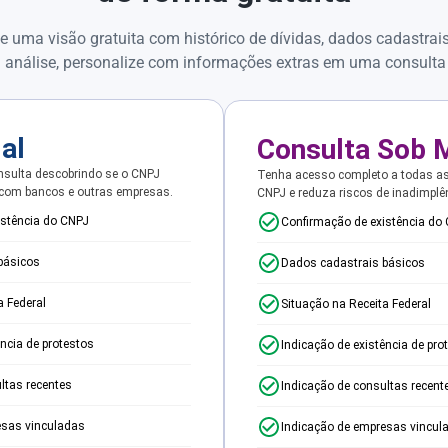
e uma visão gratuita com histórico de dívidas, dados cadastrai
 análise, personalize com informações extras em uma consulta
ial
Consulta Sob 
sulta descobrindo se o CNPJ
Tenha acesso completo a todas a
 com bancos e outras empresas.
CNPJ e reduza riscos de inadimplê
istência do CNPJ
Confirmação de existência do
básicos
Dados cadastrais básicos
a Federal
Situação na Receita Federal
ência de protestos
Indicação de existência de pro
ltas recentes
Indicação de consultas recent
esas vinculadas
Indicação de empresas vincul