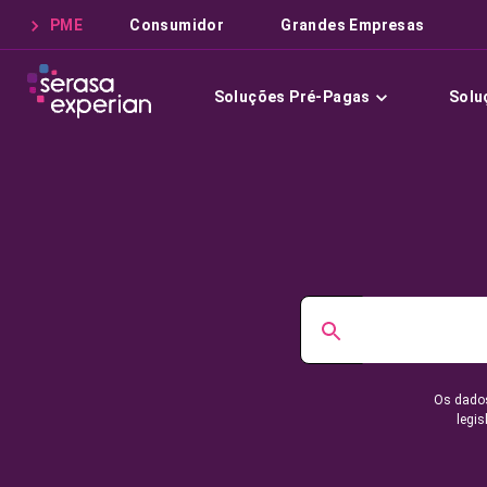
PME
Consumidor
Grandes Empresas
Soluções Pré-Pagas
Solu
Os dados
legis