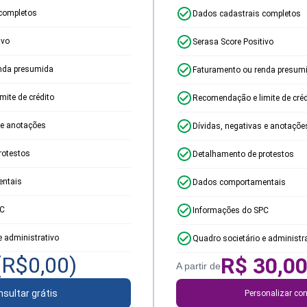
completos
Dados cadastrais completos
ivo
Serasa Score Positivo
nda presumida
Faturamento ou renda presum
ite de crédito
Recomendação e limite de créd
 e anotações
Dívidas, negativas e anotaçõe
rotestos
Detalhamento de protestos
ntais
Dados comportamentais
PC
Informações do SPC
e administrativo
Quadro societário e administr
(R$
0,00
)
R$
30,0
A partir de
sultar grátis
Personalizar con