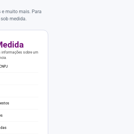
s e muito mais. Para
 sob medida.
Medida
s informações sobre um
ncia.
 CNPJ
testos
es
adas