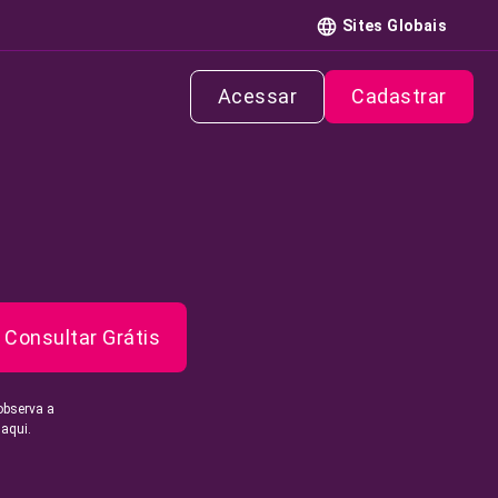
Sites Globais
Acessar
Cadastrar
Consultar Grátis
observa a
 aqui.