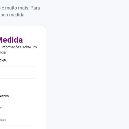
s e muito mais. Para
 sob medida.
Medida
s informações sobre um
ncia.
 CNPJ
testos
es
adas