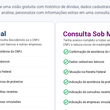
e uma visão gratuita com histórico de dívidas, dados cadastrai
 análise, personalize com informações extras em uma consulta
ial
Consulta Sob 
sulta descobrindo se o CNPJ
Tenha acesso completo a todas a
 com bancos e outras empresas.
CNPJ e reduza riscos de inadimplê
istência do CNPJ
Confirmação de existência do
básicos
Dados cadastrais básicos
a Federal
Situação na Receita Federal
ência de protestos
Indicação de existência de pro
ltas recentes
Indicação de consultas recent
esas vinculadas
Indicação de empresas vincul