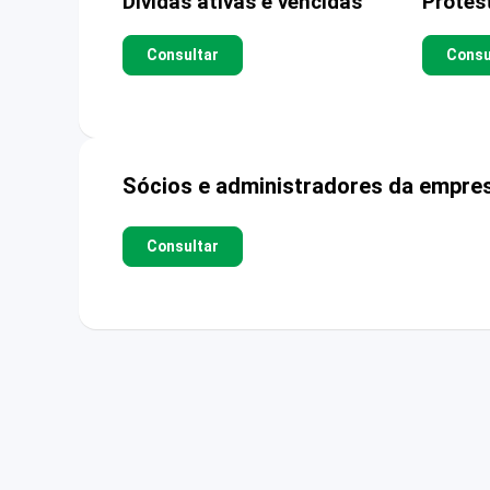
Dívidas ativas e vencidas
Protes
Consultar
Consu
Sócios e administradores da empre
Consultar