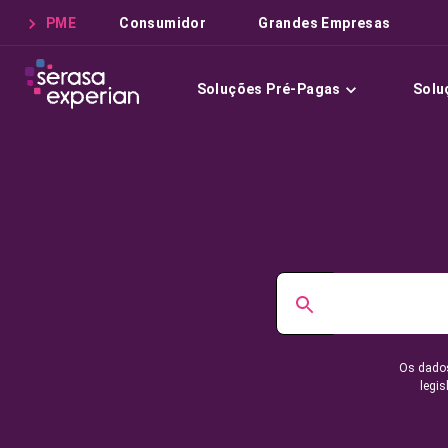
PME
Consumidor
Grandes Empresas
Soluções Pré-Pagas
Solu
Os dados
legis