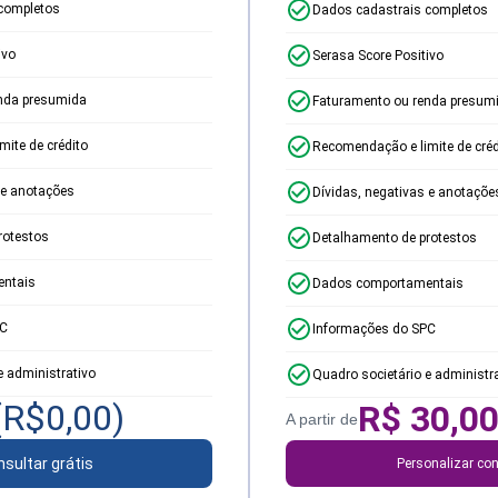
completos
Dados cadastrais completos
ivo
Serasa Score Positivo
nda presumida
Faturamento ou renda presum
ite de crédito
Recomendação e limite de créd
 e anotações
Dívidas, negativas e anotaçõe
rotestos
Detalhamento de protestos
ntais
Dados comportamentais
PC
Informações do SPC
e administrativo
Quadro societário e administr
(R$
0,00
)
R$
30,0
A partir de
sultar grátis
Personalizar con