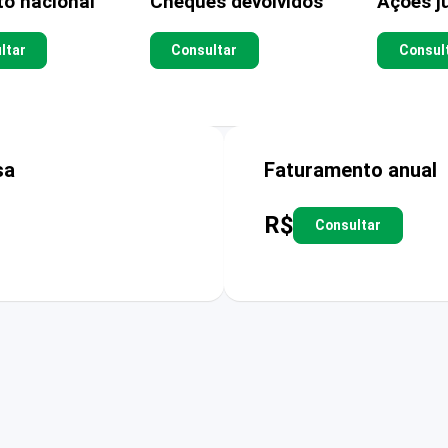
to nacional
Cheques devolvidos
Ações ju
ltar
Consultar
Consul
sa
Faturamento anual
R$
Consultar