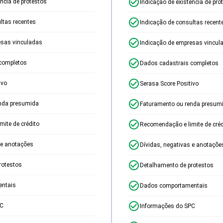
ência de protestos
Indicação de existência de pro
ltas recentes
Indicação de consultas recent
esas vinculadas
Indicação de empresas vincul
completos
Dados cadastrais completos
ivo
Serasa Score Positivo
nda presumida
Faturamento ou renda presum
ite de crédito
Recomendação e limite de créd
 e anotações
Dívidas, negativas e anotaçõe
rotestos
Detalhamento de protestos
ntais
Dados comportamentais
PC
Informações do SPC