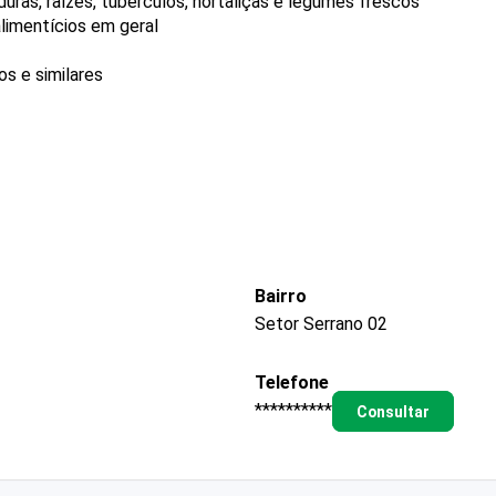
uras, raízes, tubérculos, hortaliças e legumes frescos
limentícios em geral
s e similares
Bairro
Setor Serrano 02
Telefone
**********
Consultar