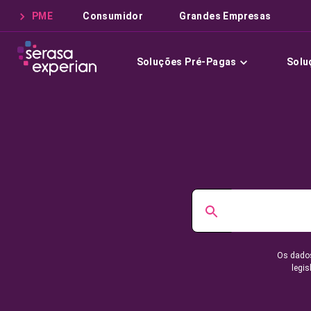
PME
Consumidor
Grandes Empresas
Soluções Pré-Pagas
Solu
Os dados
legis