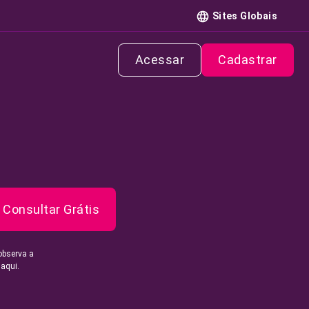
Sites Globais
Acessar
Cadastrar
Consultar Grátis
observa a
 aqui.