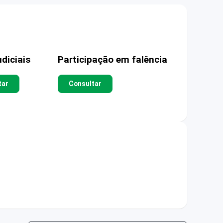
diciais
Participação em falência
tar
Consultar