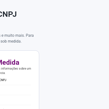
 CNPJ
s e muito mais. Para
 sob medida.
Medida
s informações sobre um
ncia.
 CNPJ