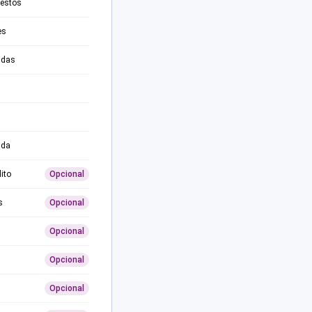
testos
es
adas
ida
ito
Opcional
s
Opcional
Opcional
Opcional
Opcional