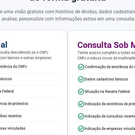
e uma visão gratuita com histórico de dívidas, dados cadastrai
 análise, personalize com informações extras em uma consulta
ial
Consulta Sob 
sulta descobrindo se o CNPJ
Tenha acesso completo a todas a
 com bancos e outras empresas.
CNPJ e reduza riscos de inadimplê
istência do CNPJ
Confirmação de existência do
básicos
Dados cadastrais básicos
a Federal
Situação na Receita Federal
ência de protestos
Indicação de existência de pro
ltas recentes
Indicação de consultas recent
esas vinculadas
Indicação de empresas vincul