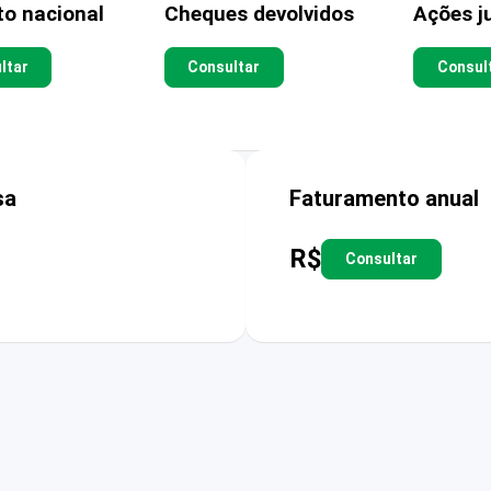
to nacional
Cheques devolvidos
Ações ju
ltar
Consultar
Consul
sa
Faturamento anual
R$
Consultar