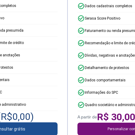
completos
Dados cadastrais completos
ivo
Serasa Score Positivo
nda presumida
Faturamento ou renda presum
ite de crédito
Recomendação e limite de créd
 e anotações
Dívidas, negativas e anotaçõe
rotestos
Detalhamento de protestos
ntais
Dados comportamentais
PC
Informações do SPC
e administrativo
Quadro societário e administr
(R$
0,00
)
R$
30,0
A partir de
sultar grátis
Personalizar con