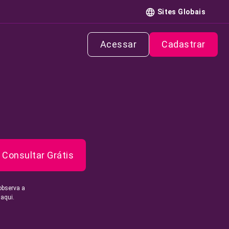
Sites Globais
Acessar
Cadastrar
Consultar Grátis
observa a
 aqui.