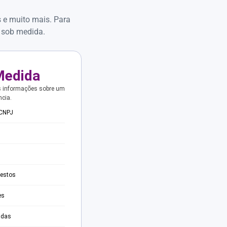
s e muito mais. Para
 sob medida.
Medida
s informações sobre um
ncia.
 CNPJ
testos
es
adas