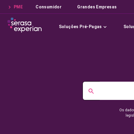
PME
Consumidor
Grandes Empresas
Soluções Pré-Pagas
Solu
Os dados
legis