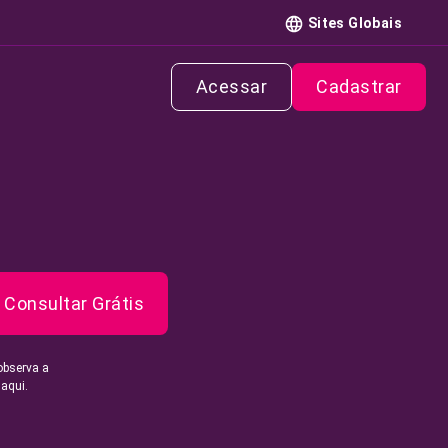
Sites Globais
Acessar
Cadastrar
Consultar Grátis
observa a
 aqui.