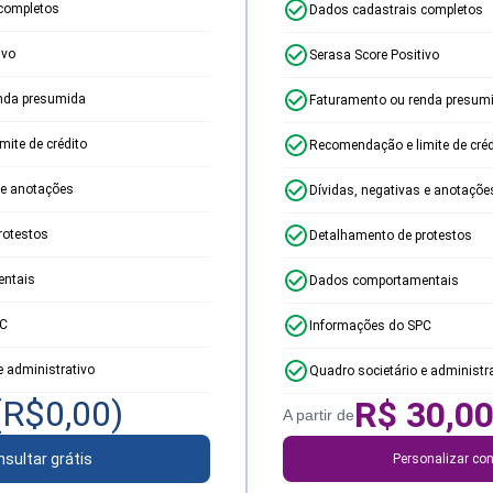
completos
Dados cadastrais completos
ivo
Serasa Score Positivo
nda presumida
Faturamento ou renda presum
ite de crédito
Recomendação e limite de créd
 e anotações
Dívidas, negativas e anotaçõe
rotestos
Detalhamento de protestos
ntais
Dados comportamentais
PC
Informações do SPC
e administrativo
Quadro societário e administr
(R$
0,00
)
R$
30,0
A partir de
sultar grátis
Personalizar con