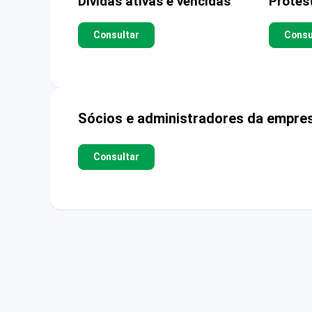
Dívidas ativas e vencidas
Protes
Consultar
Consu
Sócios e administradores da empre
Consultar