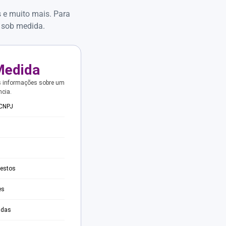
s e muito mais. Para
 sob medida.
Medida
s informações sobre um
ncia.
 CNPJ
testos
es
adas