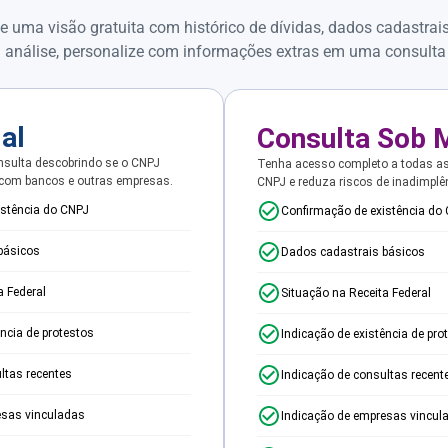
e uma visão gratuita com histórico de dívidas, dados cadastrai
 análise, personalize com informações extras em uma consulta
ial
Consulta Sob 
sulta descobrindo se o CNPJ
Tenha acesso completo a todas a
 com bancos e outras empresas.
CNPJ e reduza riscos de inadimplê
istência do CNPJ
Confirmação de existência do
básicos
Dados cadastrais básicos
a Federal
Situação na Receita Federal
ência de protestos
Indicação de existência de pro
ltas recentes
Indicação de consultas recent
esas vinculadas
Indicação de empresas vincul