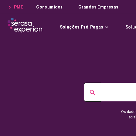
PME
Consumidor
Grandes Empresas
Soluções Pré-Pagas
Solu
Os dados
legis