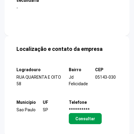
secundária
-
Localização e contato da empresa
Logradouro
Bairro
CEP
RUA QUARENTA E OITO
Jd
05143-030
58
Felicidade
Município
UF
Telefone
Sao Paulo
SP
**********
Consultar