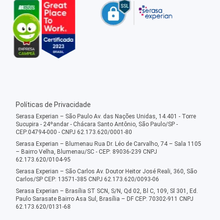
Políticas de Privacidade
Serasa Experian – São Paulo Av. das Nações Unidas, 14.401 - Torre
Sucupira - 24ºandar - Chácara Santo Antônio, São Paulo/SP -
CEP:04794-000 - CNPJ 62.173.620/0001-80
Serasa Experian – Blumenau Rua Dr. Léo de Carvalho, 74 – Sala 1105
– Bairro Velha, Blumenau/SC - CEP: 89036-239 CNPJ
62.173.620/0104-95
Serasa Experian – São Carlos Av. Doutor Heitor José Reali, 360, São
Carlos/SP CEP: 13571-385 CNPJ 62.173.620/0093-06
Serasa Experian – Brasília ST SCN, S/N, Qd 02, Bl C, 109, Sl 301, Ed.
Paulo Sarasate Bairro Asa Sul, Brasília – DF CEP: 70302-911 CNPJ
62.173.620/0131-68