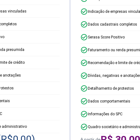
esas vinculadas
Indicação de empresas vincul
completos
Dados cadastrais completos
ivo
Serasa Score Positivo
nda presumida
Faturamento ou renda presum
ite de crédito
Recomendação e limite de créd
 e anotações
Dívidas, negativas e anotaçõe
rotestos
Detalhamento de protestos
ntais
Dados comportamentais
PC
Informações do SPC
e administrativo
Quadro societário e administr
(R$
0,00
)
R$
30,0
A partir de