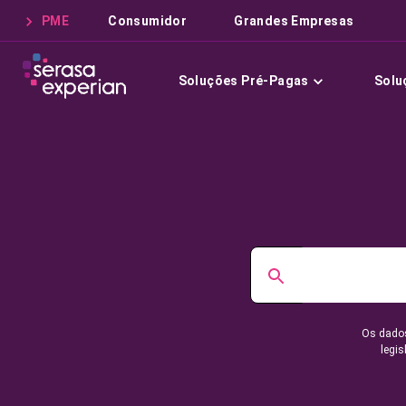
PME
Consumidor
Grandes Empresas
Soluções Pré-Pagas
Solu
Os dados
legis