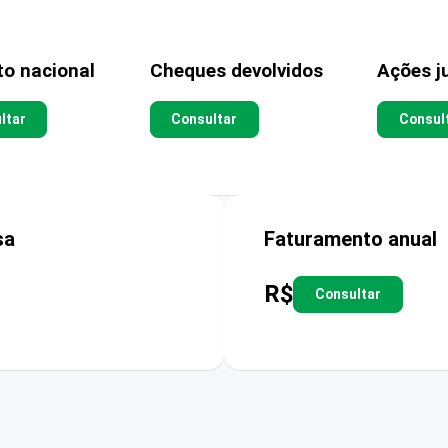
to nacional
Cheques devolvidos
Ações ju
ltar
Consultar
Consul
sa
Faturamento anual
R$
Consultar