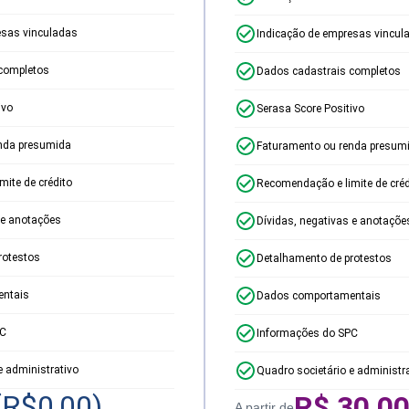
esas vinculadas
Indicação de empresas vincul
completos
Dados cadastrais completos
ivo
Serasa Score Positivo
nda presumida
Faturamento ou renda presum
ite de crédito
Recomendação e limite de créd
 e anotações
Dívidas, negativas e anotaçõe
rotestos
Detalhamento de protestos
ntais
Dados comportamentais
PC
Informações do SPC
e administrativo
Quadro societário e administr
(R$
0,00
)
R$
30,0
A partir de