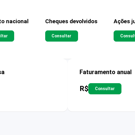
to nacional
Cheques devolvidos
Ações ju
ltar
Consultar
Consul
sa
Faturamento anual
R$
Consultar