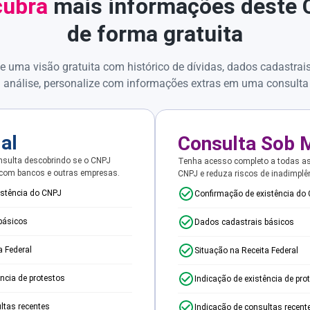
ubra
mais informações deste
de forma gratuita
e uma visão gratuita com histórico de dívidas, dados cadastrai
 análise, personalize com informações extras em uma consulta
ial
Consulta Sob 
sulta descobrindo se o CNPJ
Tenha acesso completo a todas a
 com bancos e outras empresas.
CNPJ e reduza riscos de inadimplê
istência do CNPJ
Confirmação de existência do
básicos
Dados cadastrais básicos
a Federal
Situação na Receita Federal
ência de protestos
Indicação de existência de pro
ltas recentes
Indicação de consultas recent