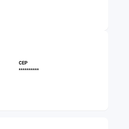
CEP
**********