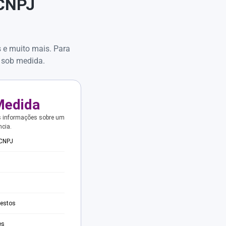
 CNPJ
s e muito mais. Para
 sob medida.
Medida
s informações sobre um
ncia.
 CNPJ
testos
es