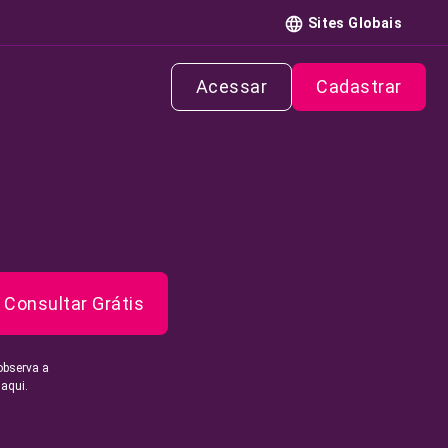
Sites Globais
Acessar
Cadastrar
Consultar Grátis
observa a
 aqui.