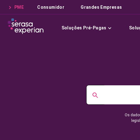
PME
Consumidor
Grandes Empresas
Soluções Pré-Pagas
Solu
Os dados
legis