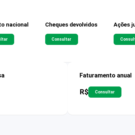
to nacional
Cheques devolvidos
Ações ju
ltar
Consultar
Consul
sa
Faturamento anual
R$
Consultar