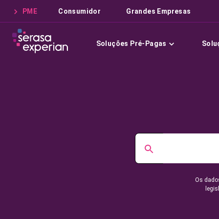
PME
Consumidor
Grandes Empresas
Soluções Pré-Pagas
Solu
Os dados
legis