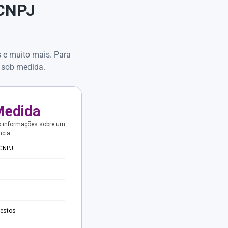
 CNPJ
s e muito mais. Para
 sob medida.
Medida
s informações sobre um
ncia.
 CNPJ
testos