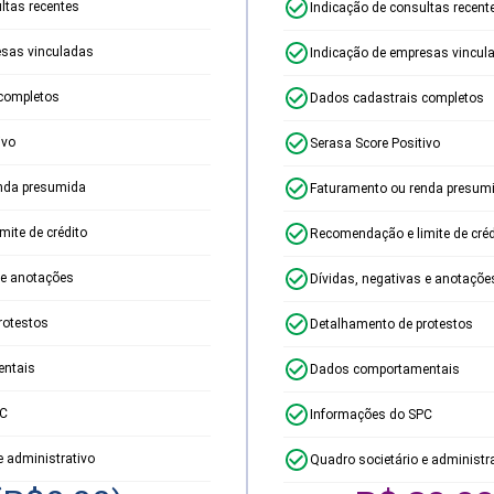
ltas recentes
Indicação de consultas recent
esas vinculadas
Indicação de empresas vincul
completos
Dados cadastrais completos
ivo
Serasa Score Positivo
nda presumida
Faturamento ou renda presum
ite de crédito
Recomendação e limite de créd
 e anotações
Dívidas, negativas e anotaçõe
rotestos
Detalhamento de protestos
ntais
Dados comportamentais
PC
Informações do SPC
e administrativo
Quadro societário e administr