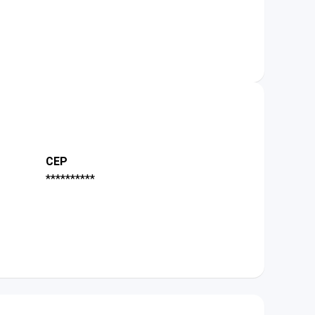
CEP
**********