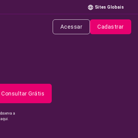
Sites Globais
Acessar
Cadastrar
Consultar Grátis
observa a
 aqui.