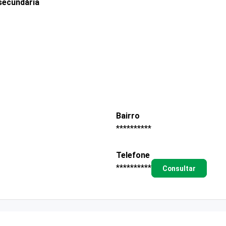
secundária
Bairro
**********
Telefone
**********
Consultar