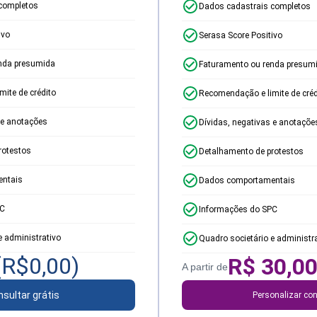
completos
Dados cadastrais completos
ivo
Serasa Score Positivo
nda presumida
Faturamento ou renda presum
ite de crédito
Recomendação e limite de créd
 e anotações
Dívidas, negativas e anotaçõe
rotestos
Detalhamento de protestos
ntais
Dados comportamentais
PC
Informações do SPC
e administrativo
Quadro societário e administr
(R$
0,00
)
R$
30,0
A partir de
sultar grátis
Personalizar con