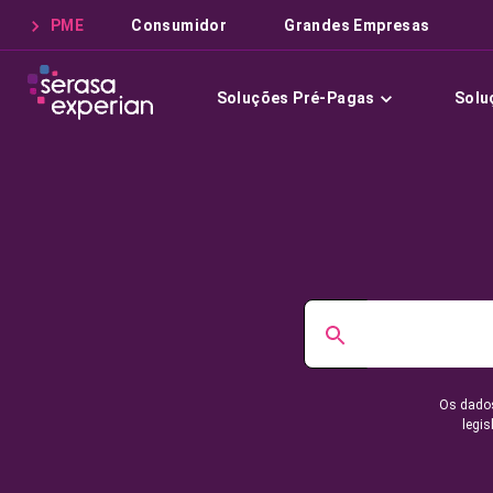
PME
Consumidor
Grandes Empresas
Soluções Pré-Pagas
Solu
Os dados
legis