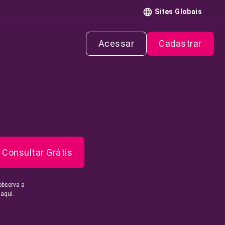
Sites Globais
Acessar
Cadastrar
Consultar Grátis
observa a
 aqui.