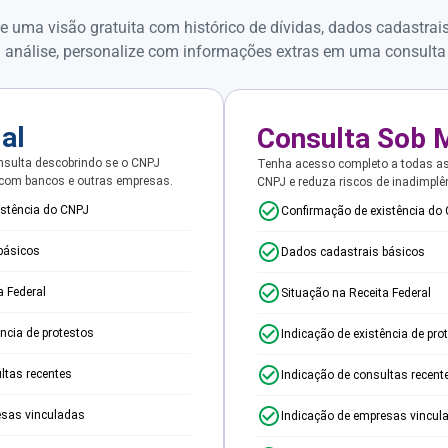
e uma visão gratuita com histórico de dívidas, dados cadastrai
 análise, personalize com informações extras em uma consulta
ial
Consulta Sob 
sulta descobrindo se o CNPJ
Tenha acesso completo a todas a
 com bancos e outras empresas.
CNPJ e reduza riscos de inadimplê
istência do CNPJ
Confirmação de existência do
básicos
Dados cadastrais básicos
a Federal
Situação na Receita Federal
ência de protestos
Indicação de existência de pro
ltas recentes
Indicação de consultas recent
esas vinculadas
Indicação de empresas vincul