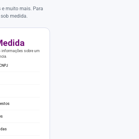
s e muito mais. Para
 sob medida.
Medida
s informações sobre um
ncia.
 CNPJ
testos
es
adas