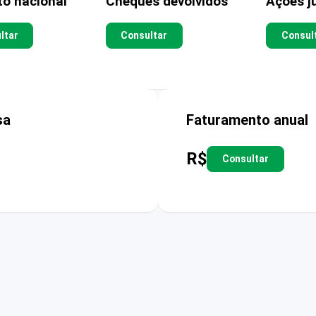
to nacional
Cheques devolvidos
Ações ju
ltar
Consultar
Consul
sa
Faturamento anual
R$
Consultar