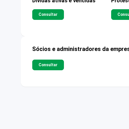
Dívidas ativas e vencidas
Protes
Consultar
Consu
Sócios e administradores da empre
Consultar