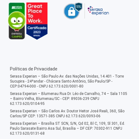
Políticas de Privacidade
Serasa Experian – São Paulo Av. das Nações Unidas, 14.401 - Torre
Sucupira - 24ºandar - Chácara Santo Antônio, São Paulo/SP -
CEP:04794-000 - CNPJ 62.173.620/0001-80
Serasa Experian – Blumenau Rua Dr. Léo de Carvalho, 74 – Sala 1105
– Bairro Velha, Blumenau/SC - CEP: 89036-239 CNPJ
62.173.620/0104-95
Serasa Experian – São Carlos Av. Doutor Heitor José Reali, 360, São
Carlos/SP CEP: 13571-385 CNPJ 62.173.620/0093-06
Serasa Experian – Brasília ST SCN, S/N, Qd 02, Bl C, 109, Sl 301, Ed.
Paulo Sarasate Bairro Asa Sul, Brasília – DF CEP: 70302-911 CNPJ
62.173.620/0131-68