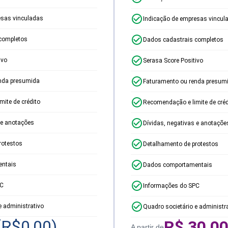
esas vinculadas
Indicação de empresas vincul
completos
Dados cadastrais completos
ivo
Serasa Score Positivo
nda presumida
Faturamento ou renda presum
ite de crédito
Recomendação e limite de créd
 e anotações
Dívidas, negativas e anotaçõe
rotestos
Detalhamento de protestos
ntais
Dados comportamentais
PC
Informações do SPC
e administrativo
Quadro societário e administr
(R$
0,00
)
R$
30,0
A partir de