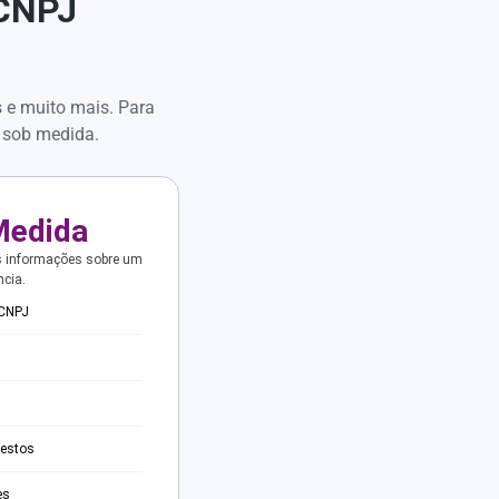
 CNPJ
s e muito mais. Para
 sob medida.
Medida
s informações sobre um
ncia.
 CNPJ
testos
es