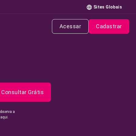
Sites Globais
Acessar
Cadastrar
Consultar Grátis
observa a
 aqui.