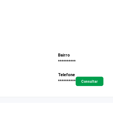
Bairro
**********
Telefone
**********
Consultar