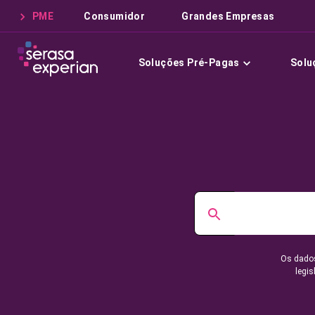
PME
Consumidor
Grandes Empresas
Soluções Pré-Pagas
Solu
Os dados
legis