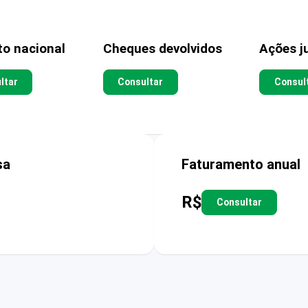
to nacional
Cheques devolvidos
Ações ju
ltar
Consultar
Consul
sa
Faturamento anual
R$
Consultar