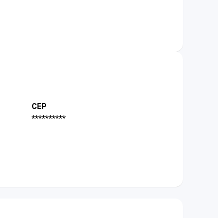
CEP
**********