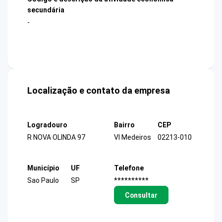
secundária
-
Localização e contato da empresa
Logradouro
Bairro
CEP
R NOVA OLINDA 97
Vl Medeiros
02213-010
Município
UF
Telefone
Sao Paulo
SP
**********
Consultar