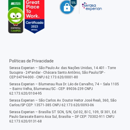
Políticas de Privacidade
Serasa Experian – São Paulo Av. das Nações Unidas, 14.401 - Torre
Sucupira - 24ºandar - Chácara Santo Antônio, São Paulo/SP -
CEP:04794-000 - CNPJ 62.173.620/0001-80
Serasa Experian – Blumenau Rua Dr. Léo de Carvalho, 74 – Sala 1105
– Bairro Velha, Blumenau/SC - CEP: 89036-239 CNPJ
62.173.620/0104-95
Serasa Experian – São Carlos Av. Doutor Heitor José Reali, 360, São
Carlos/SP CEP: 13571-385 CNPJ 62.173.620/0093-06
Serasa Experian – Brasília ST SCN, S/N, Qd 02, Bl C, 109, Sl 301, Ed.
Paulo Sarasate Bairro Asa Sul, Brasília – DF CEP: 70302-911 CNPJ
62.173.620/0131-68