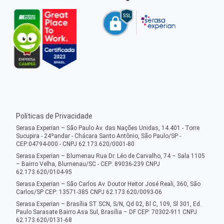
Políticas de Privacidade
Serasa Experian – São Paulo Av. das Nações Unidas, 14.401 - Torre
Sucupira - 24ºandar - Chácara Santo Antônio, São Paulo/SP -
CEP:04794-000 - CNPJ 62.173.620/0001-80
Serasa Experian – Blumenau Rua Dr. Léo de Carvalho, 74 – Sala 1105
– Bairro Velha, Blumenau/SC - CEP: 89036-239 CNPJ
62.173.620/0104-95
Serasa Experian – São Carlos Av. Doutor Heitor José Reali, 360, São
Carlos/SP CEP: 13571-385 CNPJ 62.173.620/0093-06
Serasa Experian – Brasília ST SCN, S/N, Qd 02, Bl C, 109, Sl 301, Ed.
Paulo Sarasate Bairro Asa Sul, Brasília – DF CEP: 70302-911 CNPJ
62.173.620/0131-68