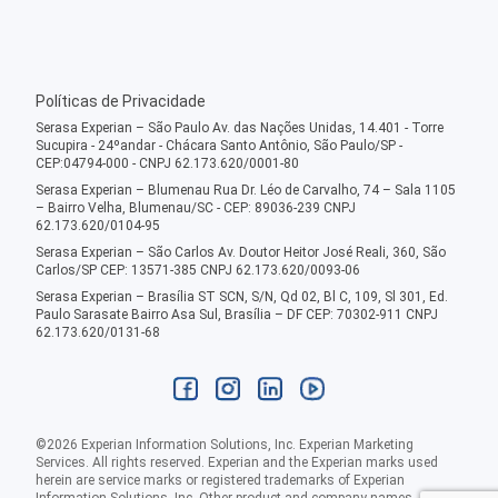
Políticas de Privacidade
Serasa Experian – São Paulo Av. das Nações Unidas, 14.401 - Torre
Sucupira - 24ºandar - Chácara Santo Antônio, São Paulo/SP -
CEP:04794-000 - CNPJ 62.173.620/0001-80
Serasa Experian – Blumenau Rua Dr. Léo de Carvalho, 74 – Sala 1105
– Bairro Velha, Blumenau/SC - CEP: 89036-239 CNPJ
62.173.620/0104-95
Serasa Experian – São Carlos Av. Doutor Heitor José Reali, 360, São
Carlos/SP CEP: 13571-385 CNPJ 62.173.620/0093-06
Serasa Experian – Brasília ST SCN, S/N, Qd 02, Bl C, 109, Sl 301, Ed.
Paulo Sarasate Bairro Asa Sul, Brasília – DF CEP: 70302-911 CNPJ
62.173.620/0131-68
©
2026
Experian Information Solutions, Inc. Experian Marketing
Services. All rights reserved. Experian and the Experian marks used
herein are service marks or registered trademarks of Experian
Information Solutions, Inc. Other product and company names