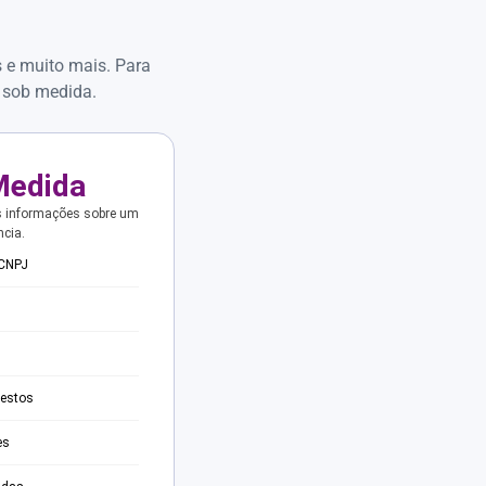
s e muito mais. Para
 sob medida.
Medida
s informações sobre um
ncia.
 CNPJ
testos
es