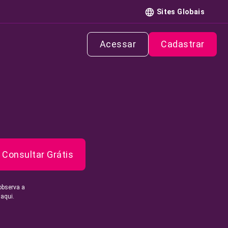
Sites Globais
Acessar
Cadastrar
Consultar Grátis
observa a
 aqui.