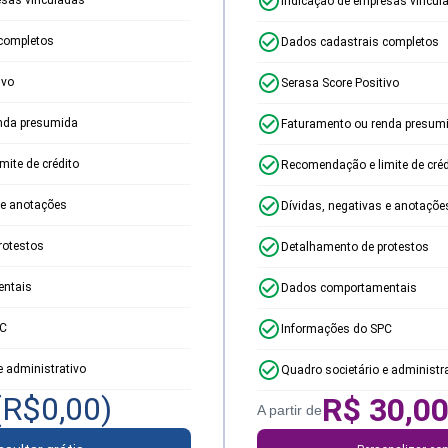
Indicação de empresas vincul
completos
Dados cadastrais completos
ivo
Serasa Score Positivo
nda presumida
Faturamento ou renda presum
ite de crédito
Recomendação e limite de créd
 e anotações
Dívidas, negativas e anotaçõe
rotestos
Detalhamento de protestos
ntais
Dados comportamentais
PC
Informações do SPC
e administrativo
Quadro societário e administr
(R$
0,00
)
R$
30,0
A partir de