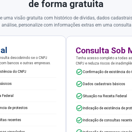
de forma gratuita
e uma visão gratuita com histórico de dívidas, dados cadastrai
 análise, personalize com informações extras em uma consulta
ial
Consulta Sob 
sulta descobrindo se o CNPJ
Tenha acesso completo a todas a
 com bancos e outras empresas.
CNPJ e reduza riscos de inadimplê
istência do CNPJ
Confirmação de existência do
básicos
Dados cadastrais básicos
a Federal
Situação na Receita Federal
ência de protestos
Indicação de existência de pro
ltas recentes
Indicação de consultas recent
esas vinculadas