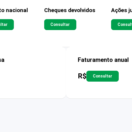
to nacional
Cheques devolvidos
Ações ju
ltar
Consultar
Consul
sa
Faturamento anual
R$
Consultar