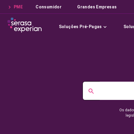
PME
Consumidor
Grandes Empresas
Soluções Pré-Pagas
Solu
Os dados
legis