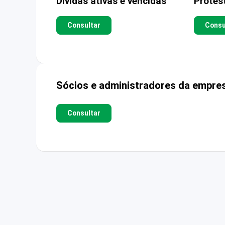
Dívidas ativas e vencidas
Protes
Consultar
Consu
Sócios e administradores da empre
Consultar