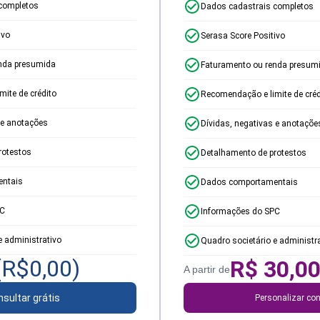
completos
Dados cadastrais completos
ivo
Serasa Score Positivo
nda presumida
Faturamento ou renda presum
ite de crédito
Recomendação e limite de créd
 e anotações
Dívidas, negativas e anotaçõe
rotestos
Detalhamento de protestos
ntais
Dados comportamentais
PC
Informações do SPC
e administrativo
Quadro societário e administr
(R$
0,00
)
R$
30,0
A partir de
sultar grátis
Personalizar con