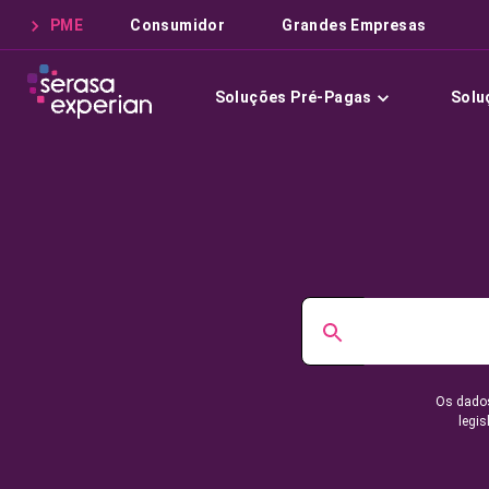
PME
Consumidor
Grandes Empresas
Soluções Pré-Pagas
Solu
Os dados
legis