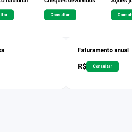
to nacional
Cheques devolvidos
Ações ju
ltar
Consultar
Consul
sa
Faturamento anual
R$
Consultar