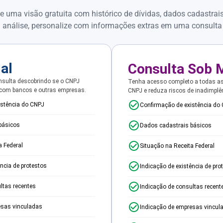
e uma visão gratuita com histórico de dívidas, dados cadastrai
 análise, personalize com informações extras em uma consulta
ial
Consulta Sob 
sulta descobrindo se o CNPJ
Tenha acesso completo a todas a
 com bancos e outras empresas.
CNPJ e reduza riscos de inadimplê
istência do CNPJ
Confirmação de existência do
básicos
Dados cadastrais básicos
a Federal
Situação na Receita Federal
ência de protestos
Indicação de existência de pro
ltas recentes
Indicação de consultas recent
esas vinculadas
Indicação de empresas vincul