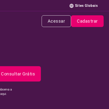
Sites Globais
Acessar
Cadastrar
Consultar Grátis
observa a
 aqui.