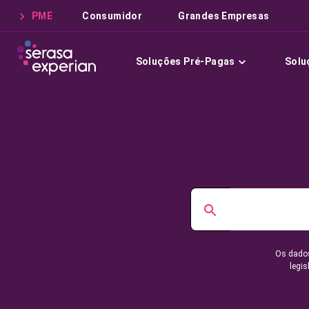
PME
Consumidor
Grandes Empresas
Soluções Pré-Pagas
Solu
Os dados
legis