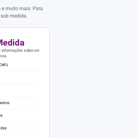
s e muito mais. Para
 sob medida.
Medida
s informações sobre um
ncia.
 CNPJ
testos
es
adas