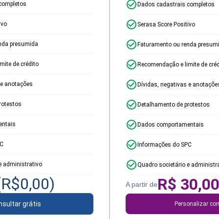
completos
Dados cadastrais completos
ivo
Serasa Score Positivo
nda presumida
Faturamento ou renda presum
ite de crédito
Recomendação e limite de créd
 e anotações
Dívidas, negativas e anotaçõe
rotestos
Detalhamento de protestos
ntais
Dados comportamentais
PC
Informações do SPC
e administrativo
Quadro societário e administr
(R$
0,00
)
R$
30,0
A partir de
sultar grátis
Personalizar con