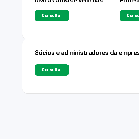
Dívidas ativas e vencidas
Protes
Consultar
Consu
Sócios e administradores da empre
Consultar