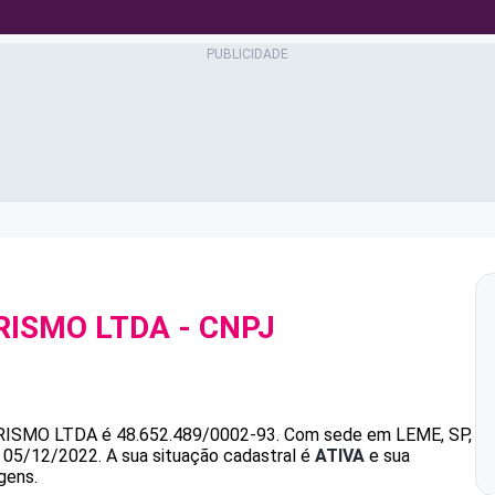
RISMO LTDA
- CNPJ
RISMO LTDA
é
48.652.489/0002-93
.
Com sede em LEME, SP,
m 05/12/2022.
A sua situação cadastral é
ATIVA
e sua
gens.