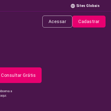
Sites Globais
Acessar
Cadastrar
Consultar Grátis
observa a
 aqui.