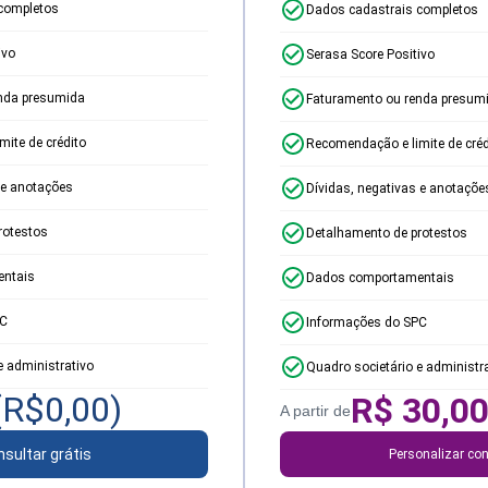
completos
Dados cadastrais completos
ivo
Serasa Score Positivo
nda presumida
Faturamento ou renda presum
ite de crédito
Recomendação e limite de créd
 e anotações
Dívidas, negativas e anotaçõe
rotestos
Detalhamento de protestos
ntais
Dados comportamentais
PC
Informações do SPC
e administrativo
Quadro societário e administr
(R$
0,00
)
R$
30,0
A partir de
sultar grátis
Personalizar con