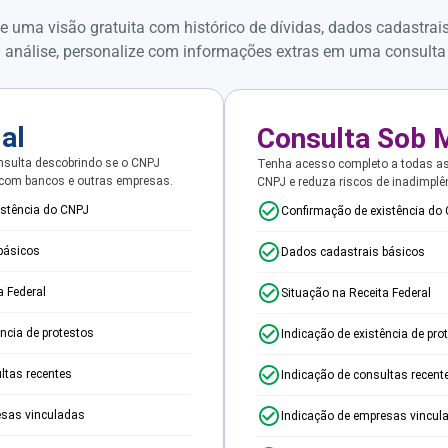
e uma visão gratuita com histórico de dívidas, dados cadastrai
 análise, personalize com informações extras em uma consulta
ial
Consulta Sob 
sulta descobrindo se o CNPJ
Tenha acesso completo a todas a
 com bancos e outras empresas.
CNPJ e reduza riscos de inadimplê
istência do CNPJ
Confirmação de existência do
básicos
Dados cadastrais básicos
a Federal
Situação na Receita Federal
ência de protestos
Indicação de existência de pro
ltas recentes
Indicação de consultas recent
esas vinculadas
Indicação de empresas vincul