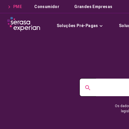
PME
Consumidor
Grandes Empresas
Soluções Pré-Pagas
Solu
Os dados
legis