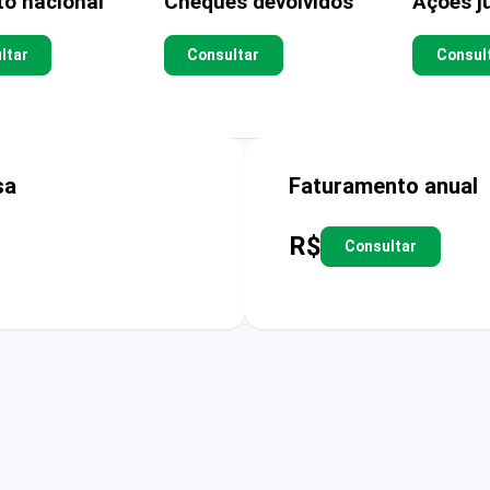
to nacional
Cheques devolvidos
Ações ju
ltar
Consultar
Consul
sa
Faturamento anual
R$
Consultar