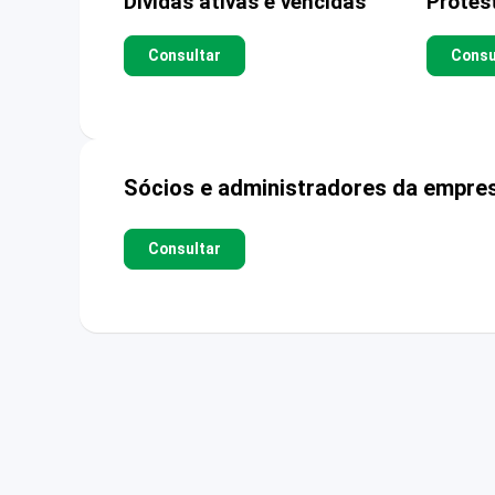
Dívidas ativas e vencidas
Protes
Consultar
Consu
Sócios e administradores da empre
Consultar