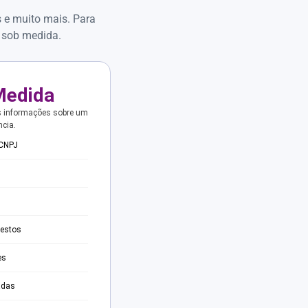
s e muito mais. Para
 sob medida.
Medida
s informações sobre um
ncia.
 CNPJ
testos
es
adas