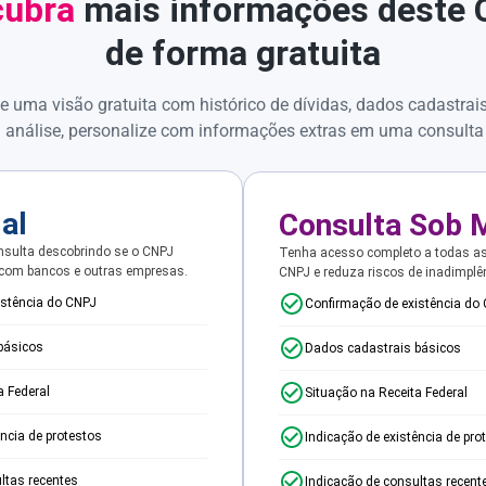
ubra
mais informações deste
de forma gratuita
e uma visão gratuita com histórico de dívidas, dados cadastrai
 análise, personalize com informações extras em uma consulta
ial
Consulta Sob 
sulta descobrindo se o CNPJ
Tenha acesso completo a todas a
 com bancos e outras empresas.
CNPJ e reduza riscos de inadimplê
istência do CNPJ
Confirmação de existência do
básicos
Dados cadastrais básicos
a Federal
Situação na Receita Federal
ência de protestos
Indicação de existência de pro
ltas recentes
Indicação de consultas recent