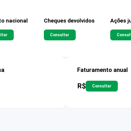
to nacional
Cheques devolvidos
Ações ju
ltar
Consultar
Consul
sa
Faturamento anual
R$
Consultar