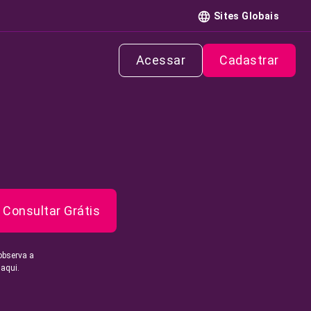
Sites Globais
Acessar
Cadastrar
Consultar Grátis
observa a
 aqui.