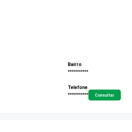
Bairro
**********
Telefone
**********
Consultar