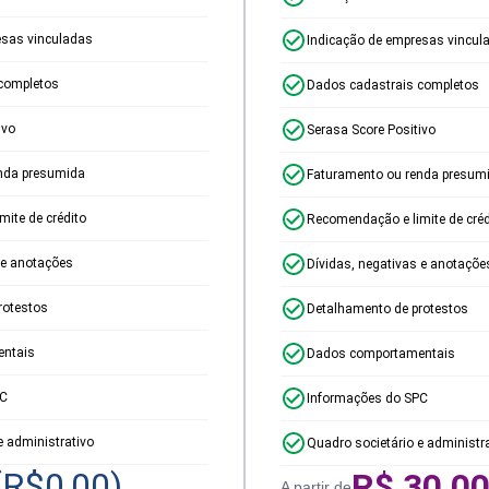
esas vinculadas
Indicação de empresas vincul
completos
Dados cadastrais completos
ivo
Serasa Score Positivo
nda presumida
Faturamento ou renda presum
ite de crédito
Recomendação e limite de créd
 e anotações
Dívidas, negativas e anotaçõe
rotestos
Detalhamento de protestos
ntais
Dados comportamentais
PC
Informações do SPC
e administrativo
Quadro societário e administr
(R$
0,00
)
R$
30,0
A partir de