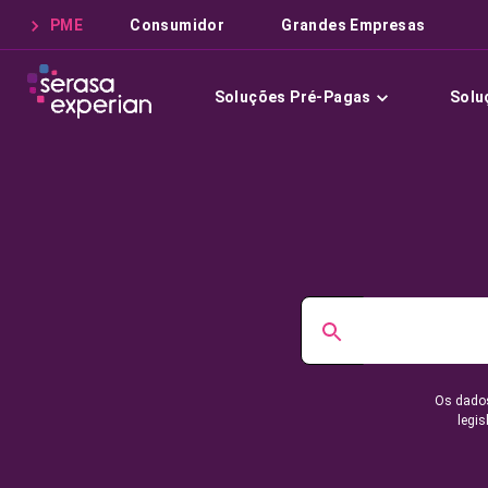
PME
Consumidor
Grandes Empresas
Soluções Pré-Pagas
Solu
Os dados
legis