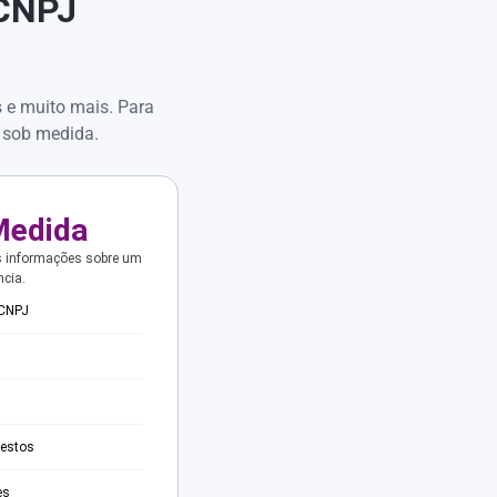
 CNPJ
s e muito mais. Para
 sob medida.
Medida
s informações sobre um
ncia.
 CNPJ
testos
es