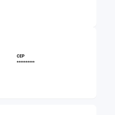
CEP
**********