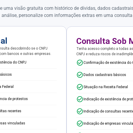
e uma visão gratuita com histórico de dívidas, dados cadastrai
 análise, personalize com informações extras em uma consulta
ial
Consulta Sob 
sulta descobrindo se o CNPJ
Tenha acesso completo a todas a
 com bancos e outras empresas.
CNPJ e reduza riscos de inadimplê
istência do CNPJ
Confirmação de existência do
básicos
Dados cadastrais básicos
a Federal
Situação na Receita Federal
ência de protestos
Indicação de existência de pro
ltas recentes
Indicação de consultas recent
esas vinculadas
Indicação de empresas vincul