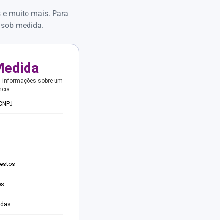
s e muito mais. Para
 sob medida.
Medida
s informações sobre um
ncia.
 CNPJ
testos
es
adas