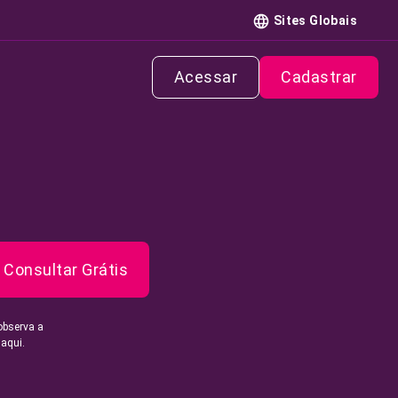
Sites Globais
Acessar
Cadastrar
Consultar Grátis
observa a
 aqui.