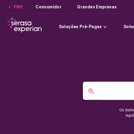
PME
Consumidor
Grandes Empresas
Soluções Pré-Pagas
Solu
Os dados
legis