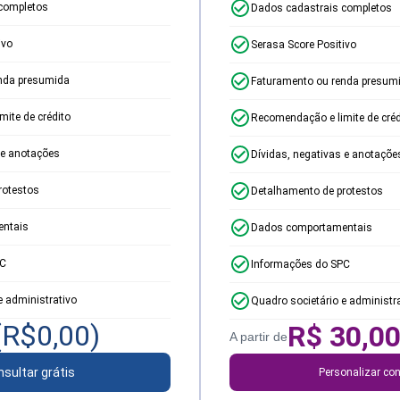
completos
Dados cadastrais completos
ivo
Serasa Score Positivo
nda presumida
Faturamento ou renda presum
ite de crédito
Recomendação e limite de créd
 e anotações
Dívidas, negativas e anotaçõe
rotestos
Detalhamento de protestos
ntais
Dados comportamentais
PC
Informações do SPC
e administrativo
Quadro societário e administr
(R$
0,00
)
R$
30,0
A partir de
sultar grátis
Personalizar con