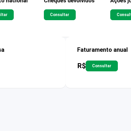
to nacional
Cheques devolvidos
Ações ju
ltar
Consultar
Consul
sa
Faturamento anual
R$
Consultar