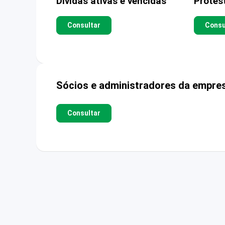
Dívidas ativas e vencidas
Protes
Consultar
Consu
Sócios e administradores da empre
Consultar