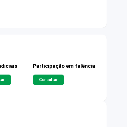
diciais
Participação em falência
tar
Consultar