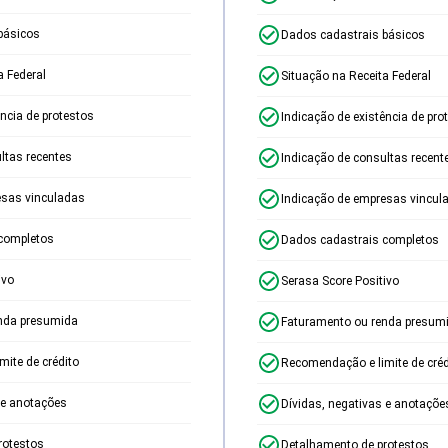
básicos
Dados cadastrais básicos
a Federal
Situação na Receita Federal
ência de protestos
Indicação de existência de pro
ltas recentes
Indicação de consultas recent
esas vinculadas
Indicação de empresas vincul
completos
Dados cadastrais completos
ivo
Serasa Score Positivo
nda presumida
Faturamento ou renda presum
ite de crédito
Recomendação e limite de créd
 e anotações
Dívidas, negativas e anotaçõe
rotestos
Detalhamento de protestos