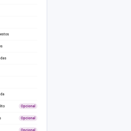
testos
es
adas
ida
ito
Opcional
s
Opcional
Opcional