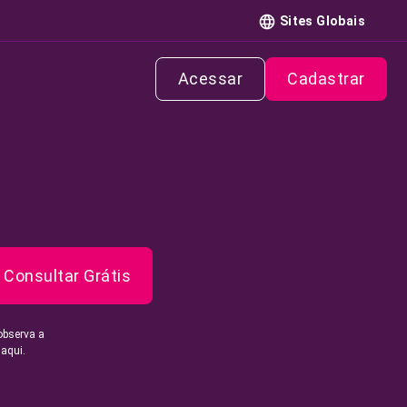
Sites Globais
Acessar
Cadastrar
Consultar Grátis
observa a
 aqui.