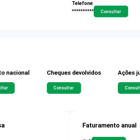
Telefone
**********
Consultar
to nacional
Cheques devolvidos
Ações ju
ltar
Consultar
Consul
sa
Faturamento anual