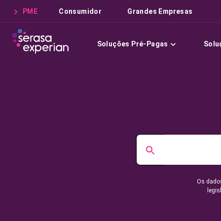
PME
Consumidor
Grandes Empresas
Soluções Pré-Pagas
Solu
Os dados
legis