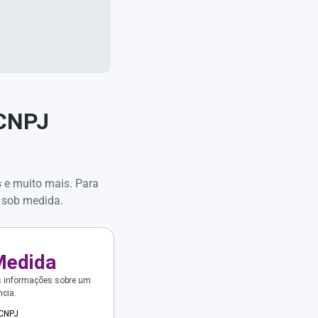
 CNPJ
s e muito mais. Para
 sob medida.
Medida
s informações sobre um
ncia.
 CNPJ