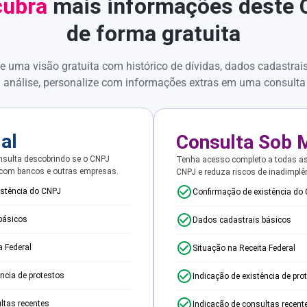
ubra
mais informações deste
de forma gratuita
e uma visão gratuita com histórico de dívidas, dados cadastrai
 análise, personalize com informações extras em uma consulta
ial
Consulta Sob 
sulta descobrindo se o CNPJ
Tenha acesso completo a todas a
 com bancos e outras empresas.
CNPJ e reduza riscos de inadimplê
istência do CNPJ
Confirmação de existência do
básicos
Dados cadastrais básicos
a Federal
Situação na Receita Federal
ência de protestos
Indicação de existência de pro
ltas recentes
Indicação de consultas recent