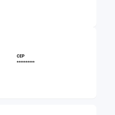
CEP
**********