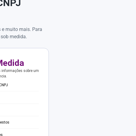
 CNPJ
s e muito mais. Para
 sob medida.
Medida
s informações sobre um
ncia.
 CNPJ
testos
es