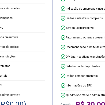
esas vinculadas
Indicação de empresas vincul
completos
Dados cadastrais completos
ivo
Serasa Score Positivo
nda presumida
Faturamento ou renda presum
ite de crédito
Recomendação e limite de créd
 e anotações
Dívidas, negativas e anotaçõe
rotestos
Detalhamento de protestos
ntais
Dados comportamentais
PC
Informações do SPC
e administrativo
Quadro societário e administr
(R$
0,00
)
R$
30,0
A partir de