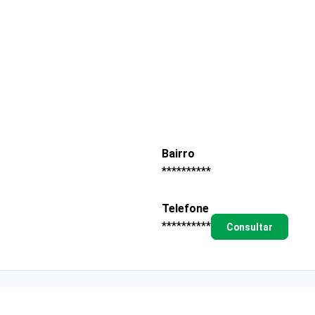
Bairro
**********
Telefone
**********
Consultar