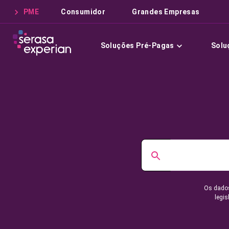
PME
Consumidor
Grandes Empresas
Soluções Pré-Pagas
Solu
Os dados
legis