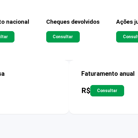
to nacional
Cheques devolvidos
Ações ju
ltar
Consultar
Consul
sa
Faturamento anual
R$
Consultar