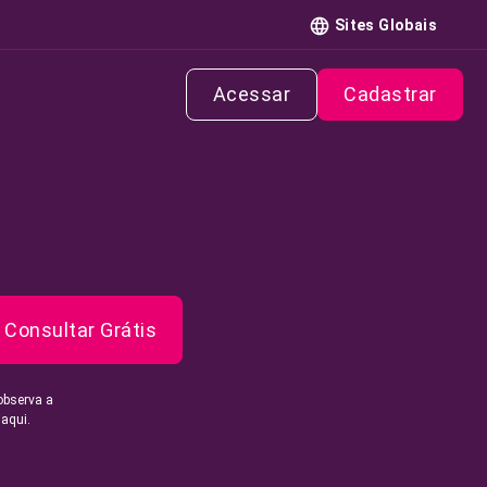
Sites Globais
Acessar
Cadastrar
Consultar Grátis
observa a
 aqui.