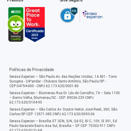
Políticas de Privacidade
Serasa Experian – São Paulo Av. das Nações Unidas, 14.401 - Torre
Sucupira - 24ºandar - Chácara Santo Antônio, São Paulo/SP -
CEP:04794-000 - CNPJ 62.173.620/0001-80
Serasa Experian – Blumenau Rua Dr. Léo de Carvalho, 74 – Sala 1105
– Bairro Velha, Blumenau/SC - CEP: 89036-239 CNPJ
62.173.620/0104-95
Serasa Experian – São Carlos Av. Doutor Heitor José Reali, 360, São
Carlos/SP CEP: 13571-385 CNPJ 62.173.620/0093-06
Serasa Experian – Brasília ST SCN, S/N, Qd 02, Bl C, 109, Sl 301, Ed.
Paulo Sarasate Bairro Asa Sul, Brasília – DF CEP: 70302-911 CNPJ
62.173.620/0131-68