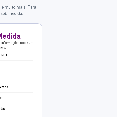
s e muito mais. Para
 sob medida.
Medida
s informações sobre um
ncia.
 CNPJ
testos
es
adas