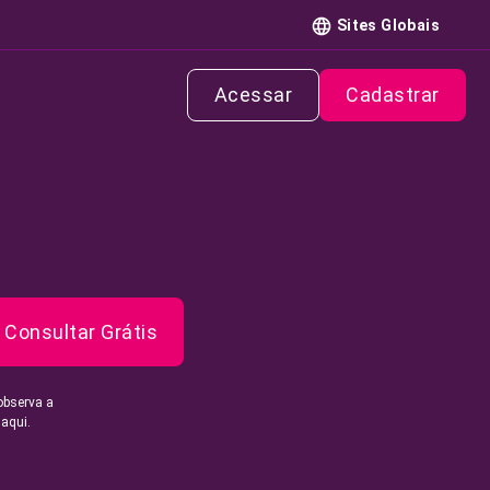
Sites Globais
Acessar
Cadastrar
Consultar Grátis
observa a
 aqui.