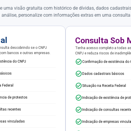
e uma visão gratuita com histórico de dívidas, dados cadastrai
 análise, personalize com informações extras em uma consulta
ial
Consulta Sob 
sulta descobrindo se o CNPJ
Tenha acesso completo a todas a
 com bancos e outras empresas.
CNPJ e reduza riscos de inadimplê
istência do CNPJ
Confirmação de existência do
básicos
Dados cadastrais básicos
a Federal
Situação na Receita Federal
ência de protestos
Indicação de existência de pro
ltas recentes
Indicação de consultas recent
esas vinculadas
Indicação de empresas vincul