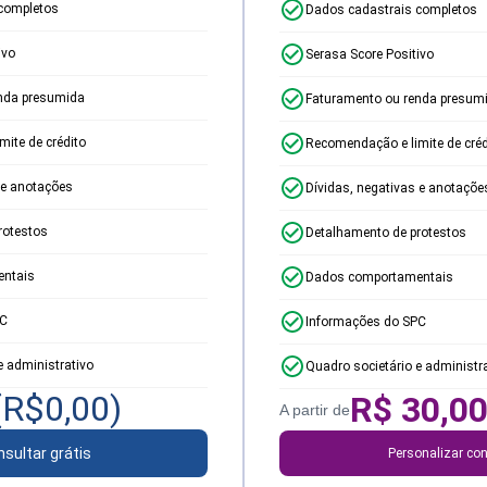
completos
Dados cadastrais completos
ivo
Serasa Score Positivo
nda presumida
Faturamento ou renda presum
ite de crédito
Recomendação e limite de créd
 e anotações
Dívidas, negativas e anotaçõe
rotestos
Detalhamento de protestos
ntais
Dados comportamentais
PC
Informações do SPC
e administrativo
Quadro societário e administr
(R$
0,00
)
R$
30,0
A partir de
sultar grátis
Personalizar con