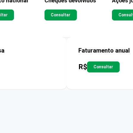
to nacional
Cheques devolvidos
Ações ju
ltar
Consultar
Consul
sa
Faturamento anual
R$
Consultar