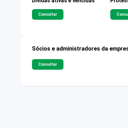
Dívidas ativas e vencidas
Protes
Consultar
Consu
Sócios e administradores da empre
Consultar