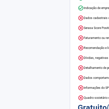
Indicação de empr
Dados cadastrais 
Serasa Score Posit
Faturamento ou re
Recomendação e lim
Dívidas, negativas
Detalhamento de p
Dados comportame
Informações do S
Quadro societário 
Gratuito