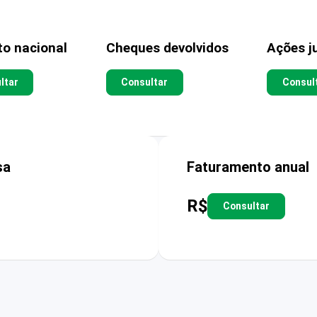
to nacional
Cheques devolvidos
Ações ju
ltar
Consultar
Consul
sa
Faturamento anual
R$
Consultar