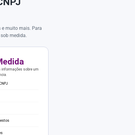
 CNPJ
s e muito mais. Para
 sob medida.
Medida
s informações sobre um
ncia.
 CNPJ
testos
es