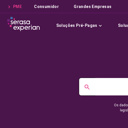
PME
Consumidor
Grandes Empresas
Soluções Pré-Pagas
Solu
Os dados
legis