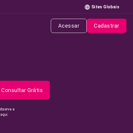
Sites Globais
Acessar
Cadastrar
Consultar Grátis
observa a
 aqui.