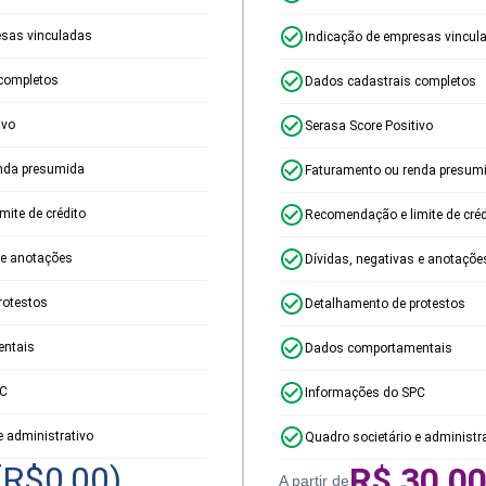
esas vinculadas
Indicação de empresas vincul
completos
Dados cadastrais completos
ivo
Serasa Score Positivo
nda presumida
Faturamento ou renda presum
ite de crédito
Recomendação e limite de créd
 e anotações
Dívidas, negativas e anotaçõe
rotestos
Detalhamento de protestos
ntais
Dados comportamentais
PC
Informações do SPC
e administrativo
Quadro societário e administr
(R$
0,00
)
R$
30,0
A partir de