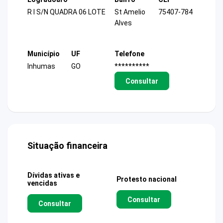
R I S/N QUADRA 06 LOTE
St Amelio
75407-784
Alves
Município
UF
Telefone
Inhumas
GO
**********
Consultar
Situação financeira
Dívidas ativas e
Protesto nacional
vencidas
Consultar
Consultar