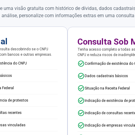
e uma visão gratuita com histórico de dívidas, dados cadastrai
 análise, personalize com informações extras em uma consulta
ial
Consulta Sob 
sulta descobrindo se o CNPJ
Tenha acesso completo a todas a
 com bancos e outras empresas.
CNPJ e reduza riscos de inadimplê
istência do CNPJ
Confirmação de existência do
básicos
Dados cadastrais básicos
a Federal
Situação na Receita Federal
ência de protestos
Indicação de existência de pro
ltas recentes
Indicação de consultas recent
esas vinculadas
Indicação de empresas vincul