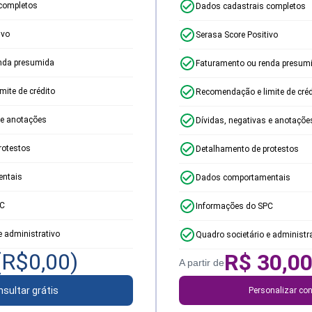
completos
Dados cadastrais completos
ivo
Serasa Score Positivo
nda presumida
Faturamento ou renda presum
ite de crédito
Recomendação e limite de créd
 e anotações
Dívidas, negativas e anotaçõe
rotestos
Detalhamento de protestos
ntais
Dados comportamentais
PC
Informações do SPC
e administrativo
Quadro societário e administr
(R$
0,00
)
R$
30,0
A partir de
sultar grátis
Personalizar con