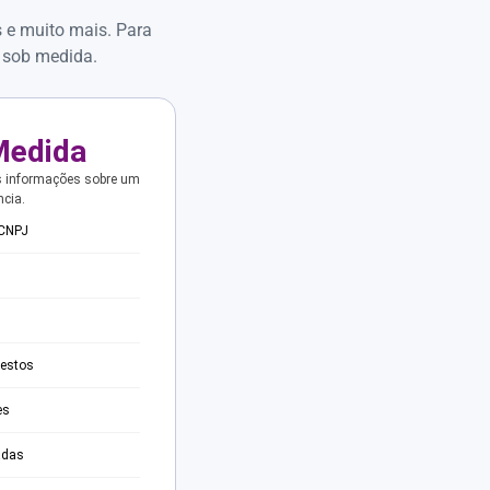
s e muito mais. Para
 sob medida.
Medida
s informações sobre um
ncia.
 CNPJ
testos
es
adas