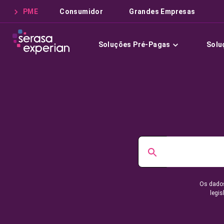
PME
Consumidor
Grandes Empresas
Soluções Pré-Pagas
Solu
Os dados
legis