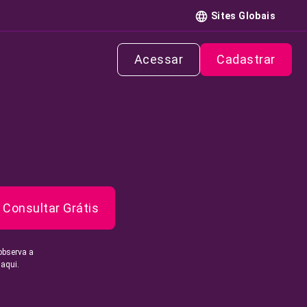
Sites Globais
Acessar
Cadastrar
Consultar Grátis
observa a
 aqui.