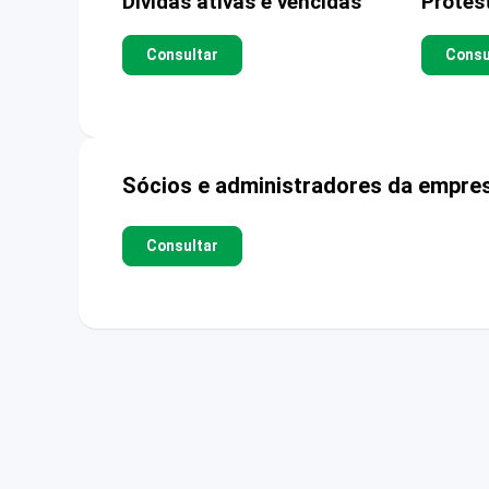
Dívidas ativas e vencidas
Protes
Consultar
Consu
Sócios e administradores da empre
Consultar