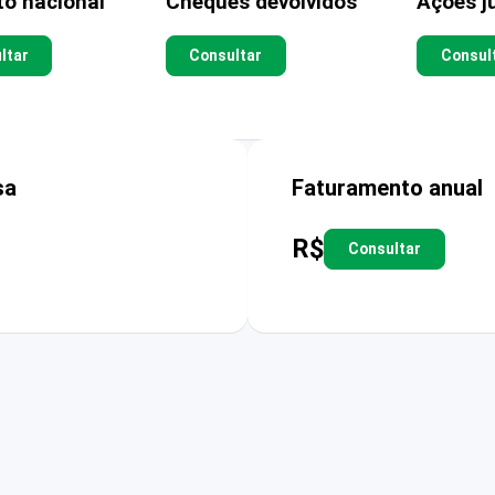
to nacional
Cheques devolvidos
Ações ju
ltar
Consultar
Consul
sa
Faturamento anual
R$
Consultar