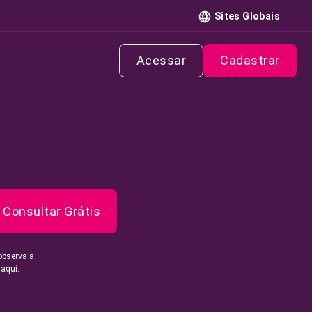
Sites Globais
Acessar
Cadastrar
Consultar Grátis
observa a
 aqui.