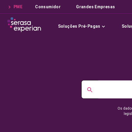
PME
Consumidor
Grandes Empresas
Soluções Pré-Pagas
Solu
Os dados
legis