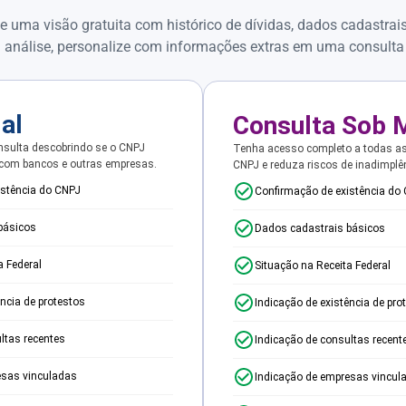
e uma visão gratuita com histórico de dívidas, dados cadastrai
 análise, personalize com informações extras em uma consulta
ial
Consulta Sob 
sulta descobrindo se o CNPJ
Tenha acesso completo a todas a
 com bancos e outras empresas.
CNPJ e reduza riscos de inadimplê
istência do CNPJ
Confirmação de existência do
básicos
Dados cadastrais básicos
a Federal
Situação na Receita Federal
ência de protestos
Indicação de existência de pro
ltas recentes
Indicação de consultas recent
esas vinculadas
Indicação de empresas vincul