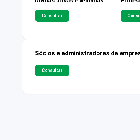
Dívidas ativas e vencidas
Protes
Consultar
Consu
Sócios e administradores da empre
Consultar