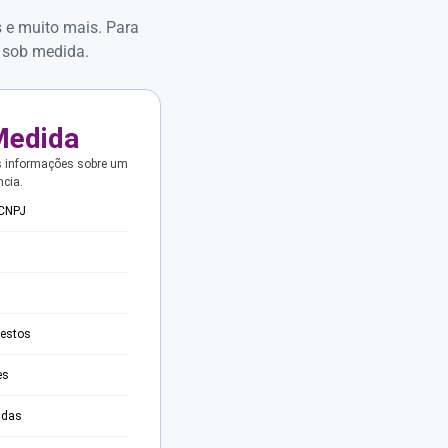
s e muito mais. Para
 sob medida.
Medida
s informações sobre um
ncia.
 CNPJ
testos
es
adas