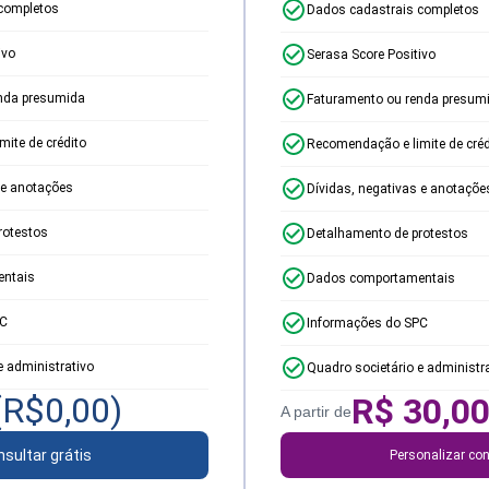
completos
Dados cadastrais completos
ivo
Serasa Score Positivo
nda presumida
Faturamento ou renda presum
ite de crédito
Recomendação e limite de créd
 e anotações
Dívidas, negativas e anotaçõe
rotestos
Detalhamento de protestos
ntais
Dados comportamentais
PC
Informações do SPC
e administrativo
Quadro societário e administr
(R$
0,00
)
R$
30,0
A partir de
sultar grátis
Personalizar con