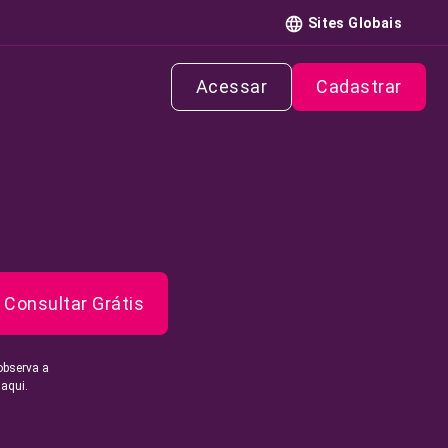
Sites Globais
Acessar
Cadastrar
Consultar Grátis
observa a
 aqui.