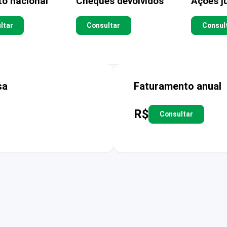
to nacional
Cheques devolvidos
Ações ju
ltar
Consultar
Consul
sa
Faturamento anual
R$
Consultar