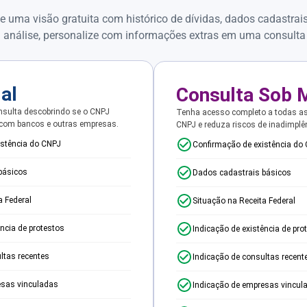
e uma visão gratuita com histórico de dívidas, dados cadastrai
 análise, personalize com informações extras em uma consulta
ial
Consulta Sob 
sulta descobrindo se o CNPJ
Tenha acesso completo a todas a
 com bancos e outras empresas.
CNPJ e reduza riscos de inadimplê
istência do CNPJ
Confirmação de existência do
básicos
Dados cadastrais básicos
a Federal
Situação na Receita Federal
ência de protestos
Indicação de existência de pro
ltas recentes
Indicação de consultas recent
esas vinculadas
Indicação de empresas vincul