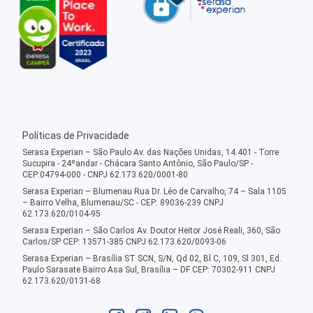
Políticas de Privacidade
Serasa Experian – São Paulo Av. das Nações Unidas, 14.401 - Torre
Sucupira - 24ºandar - Chácara Santo Antônio, São Paulo/SP -
CEP:04794-000 - CNPJ 62.173.620/0001-80
Serasa Experian – Blumenau Rua Dr. Léo de Carvalho, 74 – Sala 1105
– Bairro Velha, Blumenau/SC - CEP: 89036-239 CNPJ
62.173.620/0104-95
Serasa Experian – São Carlos Av. Doutor Heitor José Reali, 360, São
Carlos/SP CEP: 13571-385 CNPJ 62.173.620/0093-06
Serasa Experian – Brasília ST SCN, S/N, Qd 02, Bl C, 109, Sl 301, Ed.
Paulo Sarasate Bairro Asa Sul, Brasília – DF CEP: 70302-911 CNPJ
62.173.620/0131-68