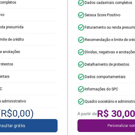
completos
Dados cadastrais completos
ivo
Serasa Score Positivo
nda presumida
Faturamento ou renda presum
ite de crédito
Recomendação e limite de créd
 e anotações
Dívidas, negativas e anotaçõe
rotestos
Detalhamento de protestos
ntais
Dados comportamentais
PC
Informações do SPC
e administrativo
Quadro societário e administr
(R$
0,00
)
R$
30,0
A partir de
sultar grátis
Personalizar con