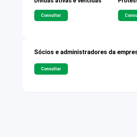
Dívidas ativas e vencidas
Protes
Consultar
Consu
Sócios e administradores da empre
Consultar