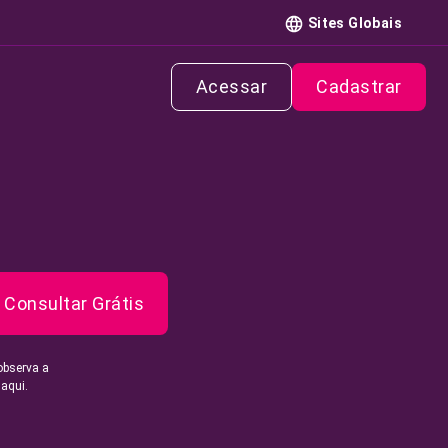
Sites Globais
Acessar
Cadastrar
Consultar Grátis
observa a
 aqui.