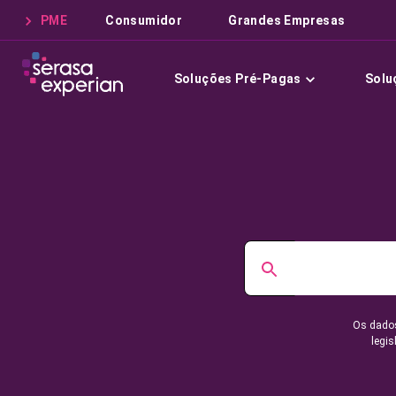
PME
Consumidor
Grandes Empresas
Soluções Pré-Pagas
Solu
Os dados
legis