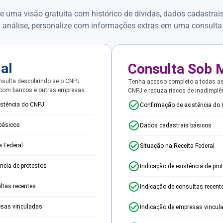
e uma visão gratuita com histórico de dívidas, dados cadastrai
 análise, personalize com informações extras em uma consulta
ial
Consulta Sob 
sulta descobrindo se o CNPJ
Tenha acesso completo a todas a
 com bancos e outras empresas.
CNPJ e reduza riscos de inadimplê
istência do CNPJ
Confirmação de existência do
básicos
Dados cadastrais básicos
a Federal
Situação na Receita Federal
ência de protestos
Indicação de existência de pro
ltas recentes
Indicação de consultas recent
esas vinculadas
Indicação de empresas vincul