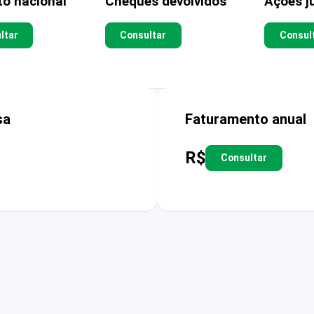
to nacional
Cheques devolvidos
Ações ju
ltar
Consultar
Consul
sa
Faturamento anual
R$
Consultar