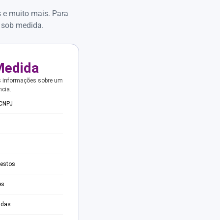
s e muito mais. Para
 sob medida.
Medida
s informações sobre um
ncia.
 CNPJ
testos
es
adas