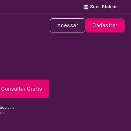
Sites Globais
Acessar
Cadastrar
Consultar Grátis
observa a
 aqui.