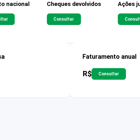
to nacional
Cheques devolvidos
Ações ju
ltar
Consultar
Consul
sa
Faturamento anual
R$
Consultar