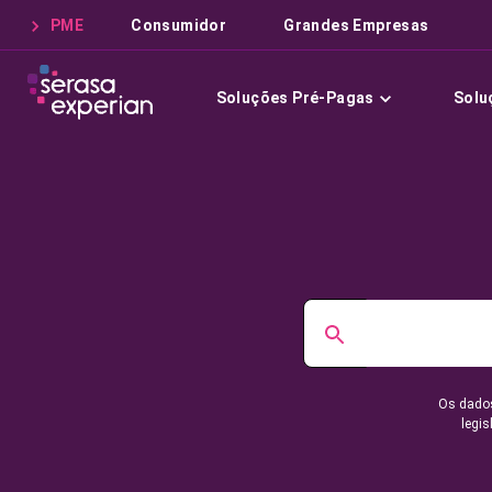
PME
Consumidor
Grandes Empresas
Soluções Pré-Pagas
Solu
Os dados
legis