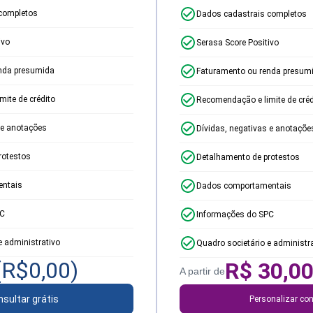
completos
Dados cadastrais completos
ivo
Serasa Score Positivo
nda presumida
Faturamento ou renda presum
ite de crédito
Recomendação e limite de créd
 e anotações
Dívidas, negativas e anotaçõe
rotestos
Detalhamento de protestos
ntais
Dados comportamentais
PC
Informações do SPC
e administrativo
Quadro societário e administr
(R$
0,00
)
R$
30,0
A partir de
sultar grátis
Personalizar con