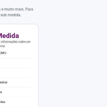
s e muito mais. Para
 sob medida.
Medida
s informações sobre um
ncia.
 CNPJ
testos
es
adas