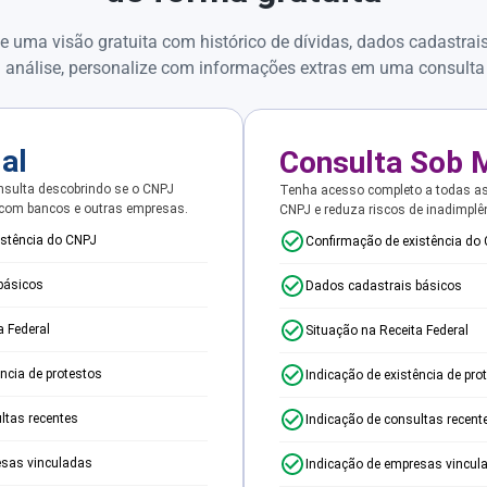
e uma visão gratuita com histórico de dívidas, dados cadastrai
 análise, personalize com informações extras em uma consulta
ial
Consulta Sob 
sulta descobrindo se o CNPJ
Tenha acesso completo a todas a
 com bancos e outras empresas.
CNPJ e reduza riscos de inadimplê
istência do CNPJ
Confirmação de existência do
básicos
Dados cadastrais básicos
a Federal
Situação na Receita Federal
ência de protestos
Indicação de existência de pro
ltas recentes
Indicação de consultas recent
esas vinculadas
Indicação de empresas vincul