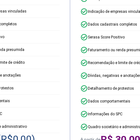
esas vinculadas
Indicação de empresas vincul
completos
Dados cadastrais completos
ivo
Serasa Score Positivo
nda presumida
Faturamento ou renda presum
ite de crédito
Recomendação e limite de créd
 e anotações
Dívidas, negativas e anotaçõe
rotestos
Detalhamento de protestos
ntais
Dados comportamentais
PC
Informações do SPC
e administrativo
Quadro societário e administr
(R$
0,00
)
R$
30,0
A partir de