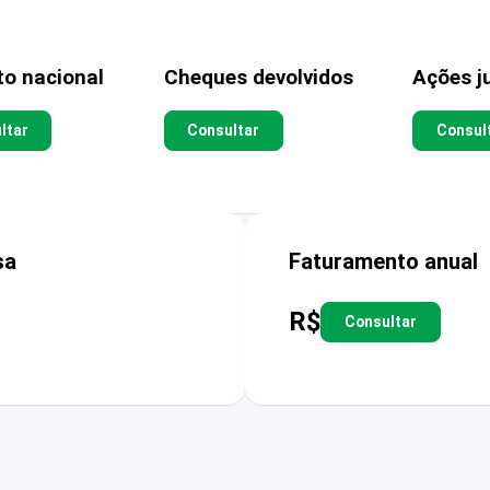
to nacional
Cheques devolvidos
Ações ju
ltar
Consultar
Consul
sa
Faturamento anual
R$
Consultar