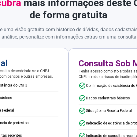
ubra
mais informações deste
de forma gratuita
e uma visão gratuita com histórico de dívidas, dados cadastrai
 análise, personalize com informações extras em uma consulta
ial
Consulta Sob 
sulta descobrindo se o CNPJ
Tenha acesso completo a todas a
 com bancos e outras empresas.
CNPJ e reduza riscos de inadimplê
istência do CNPJ
Confirmação de existência do
básicos
Dados cadastrais básicos
a Federal
Situação na Receita Federal
ência de protestos
Indicação de existência de pro
ltas recentes
Indicação de consultas recent