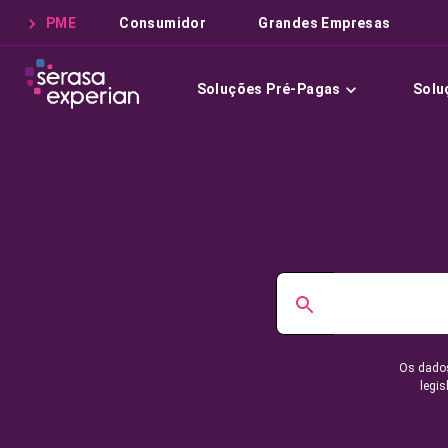
PME
Consumidor
Grandes Empresas
Soluções Pré-Pagas
Solu
Os dados
legis