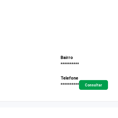
Bairro
**********
Telefone
**********
Consultar