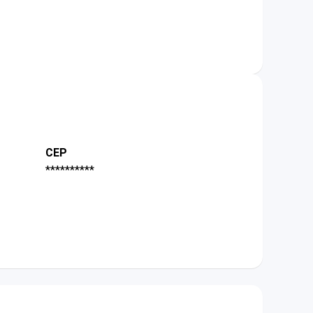
CEP
**********