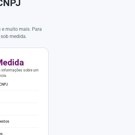
 CNPJ
s e muito mais. Para
 sob medida.
Medida
s informações sobre um
ncia.
 CNPJ
testos
es