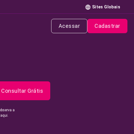
Sites Globais
Acessar
Cadastrar
Consultar Grátis
observa a
 aqui.