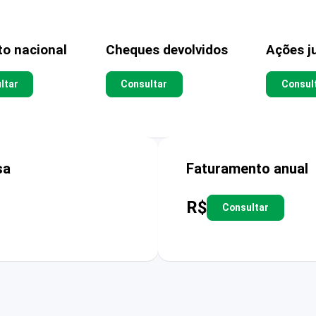
to nacional
Cheques devolvidos
Ações ju
ltar
Consultar
Consul
sa
Faturamento anual
R$
Consultar