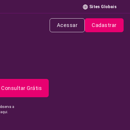
Sites Globais
Acessar
Cadastrar
Consultar Grátis
observa a
 aqui.