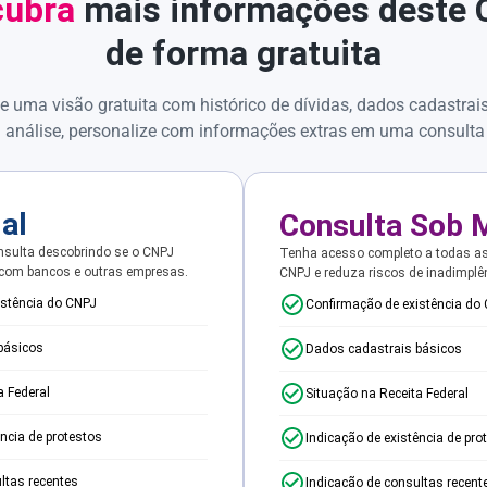
ubra
mais informações deste
de forma gratuita
e uma visão gratuita com histórico de dívidas, dados cadastrai
 análise, personalize com informações extras em uma consulta
ial
Consulta Sob 
sulta descobrindo se o CNPJ
Tenha acesso completo a todas a
 com bancos e outras empresas.
CNPJ e reduza riscos de inadimplê
istência do CNPJ
Confirmação de existência do
básicos
Dados cadastrais básicos
a Federal
Situação na Receita Federal
ência de protestos
Indicação de existência de pro
ltas recentes
Indicação de consultas recent