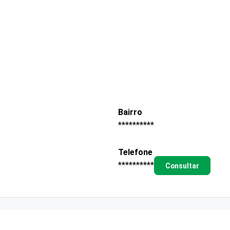
Bairro
**********
Telefone
**********
Consultar