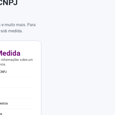
 CNPJ
s e muito mais. Para
 sob medida.
Medida
s informações sobre um
ncia.
 CNPJ
testos
es