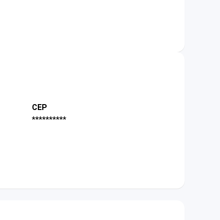
CEP
**********