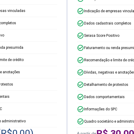
esas vinculadas
Indicação de empresas vincul
completos
Dados cadastrais completos
ivo
Serasa Score Positivo
nda presumida
Faturamento ou renda presum
ite de crédito
Recomendação e limite de créd
 e anotações
Dívidas, negativas e anotaçõe
rotestos
Detalhamento de protestos
ntais
Dados comportamentais
PC
Informações do SPC
e administrativo
Quadro societário e administr
(R$
0,00
)
R$
30,0
A partir de