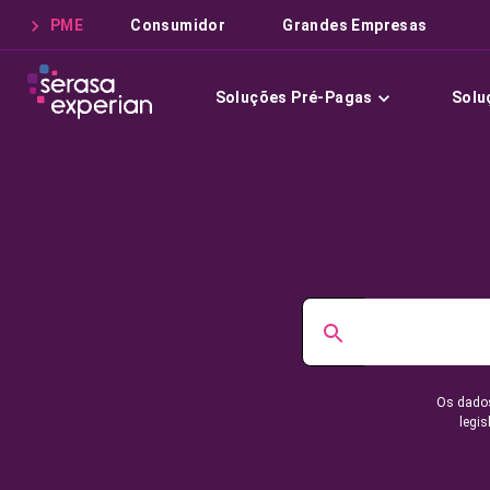
PME
Consumidor
Grandes Empresas
Soluções Pré-Pagas
Solu
Os dados
legis