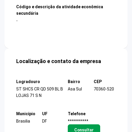
Código e descrição da atividade econômica
secundária
-
Localização e contato da empresa
Logradouro
Bairro
CEP
ST SHCS CR QD 509 BL B
Asa Sul
70360-520
LOJAS 71 S N
Município
UF
Telefone
Brasilia
DF
**********
Consultar