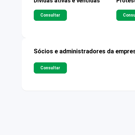
Dívidas ativas e vencidas
Protes
Consultar
Consu
Sócios e administradores da empre
Consultar