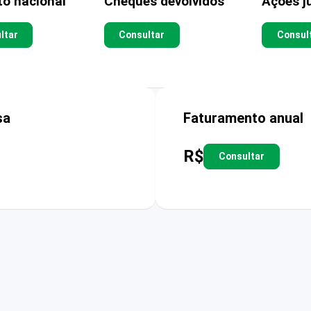
to nacional
Cheques devolvidos
Ações ju
ltar
Consultar
Consul
sa
Faturamento anual
R$
Consultar