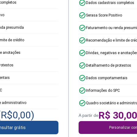
completos
Dados cadastrais completos
ivo
Serasa Score Positivo
nda presumida
Faturamento ou renda presum
ite de crédito
Recomendação e limite de créd
 e anotações
Dívidas, negativas e anotaçõe
rotestos
Detalhamento de protestos
ntais
Dados comportamentais
PC
Informações do SPC
e administrativo
Quadro societário e administr
(R$
0,00
)
R$
30,0
A partir de
sultar grátis
Personalizar con