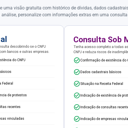
e uma visão gratuita com histórico de dívidas, dados cadastrai
 análise, personalize com informações extras em uma consulta
ial
Consulta Sob 
sulta descobrindo se o CNPJ
Tenha acesso completo a todas a
 com bancos e outras empresas.
CNPJ e reduza riscos de inadimplê
istência do CNPJ
Confirmação de existência do
básicos
Dados cadastrais básicos
a Federal
Situação na Receita Federal
ência de protestos
Indicação de existência de pro
ltas recentes
Indicação de consultas recent
esas vinculadas
Indicação de empresas vincul