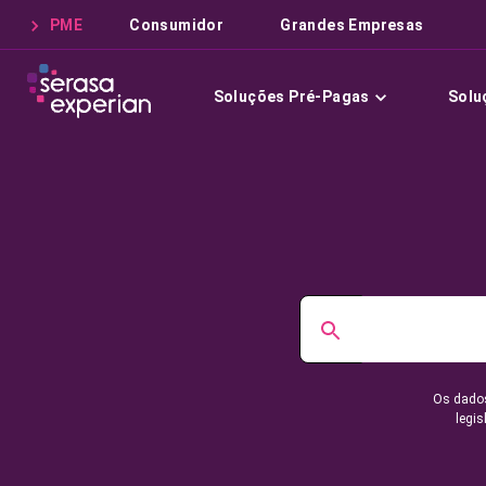
PME
Consumidor
Grandes Empresas
Soluções Pré-Pagas
Solu
Os dados
legis