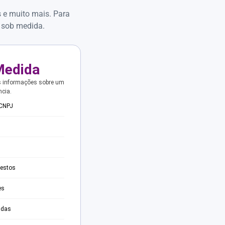
s e muito mais. Para
 sob medida.
Medida
s informações sobre um
ncia.
 CNPJ
testos
es
adas