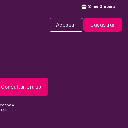
Sites Globais
Acessar
Cadastrar
Consultar Grátis
observa a
 aqui.