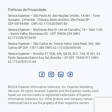
Políticas de Privacidade
Serasa Experian – São Paulo Av. das Nações Unidas, 14.401 - Torre
Sucupira - 24ºandar - Chácara Santo Antônio, São Paulo/SP -
CEP:04794-000 - CNPJ 62.173.620/0001-80
Serasa Experian – Blumenau Rua Dr. Léo de Carvalho, 74 – Sala 1105
– Bairro Velha, Blumenau/SC - CEP: 89036-239 CNPJ
62.173.620/0104-95
Serasa Experian – São Carlos Av. Doutor Heitor José Reali, 360, São
Carlos/SP CEP: 13571-385 CNPJ 62.173.620/0093-06
Serasa Experian – Brasília ST SCN, S/N, Qd 02, Bl C, 109, Sl 301, Ed.
Paulo Sarasate Bairro Asa Sul, Brasília – DF CEP: 70302-911 CNPJ
62.173.620/0131-68
©
2026
Experian Information Solutions, Inc. Experian Marketing
Services. All rights reserved. Experian and the Experian marks used
herein are service marks or registered trademarks of Experian
Information Solutions, Inc. Other product and company names
mentioned here in are the property of their respective owners.