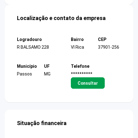
Localização e contato da empresa
Logradouro
Bairro
CEP
R BALSAMO 228
Vl Rica
37901-256
Município
UF
Telefone
Passos
MG
**********
Consultar
Situação financeira