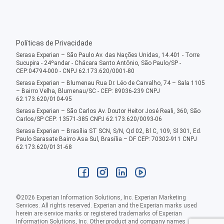
Políticas de Privacidade
Serasa Experian – São Paulo Av. das Nações Unidas, 14.401 - Torre
Sucupira - 24ºandar - Chácara Santo Antônio, São Paulo/SP -
CEP:04794-000 - CNPJ 62.173.620/0001-80
Serasa Experian – Blumenau Rua Dr. Léo de Carvalho, 74 – Sala 1105
– Bairro Velha, Blumenau/SC - CEP: 89036-239 CNPJ
62.173.620/0104-95
Serasa Experian – São Carlos Av. Doutor Heitor José Reali, 360, São
Carlos/SP CEP: 13571-385 CNPJ 62.173.620/0093-06
Serasa Experian – Brasília ST SCN, S/N, Qd 02, Bl C, 109, Sl 301, Ed.
Paulo Sarasate Bairro Asa Sul, Brasília – DF CEP: 70302-911 CNPJ
62.173.620/0131-68
©
2026
Experian Information Solutions, Inc. Experian Marketing
Services. All rights reserved. Experian and the Experian marks used
herein are service marks or registered trademarks of Experian
Information Solutions, Inc. Other product and company names