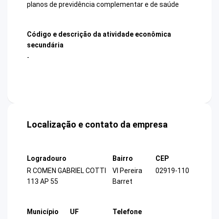
planos de previdência complementar e de saúde
Código e descrição da atividade econômica
secundária
-
Localização e contato da empresa
Logradouro
Bairro
CEP
R COMEN GABRIEL COTTI
Vl Pereira
02919-110
113 AP 55
Barret
Município
UF
Telefone