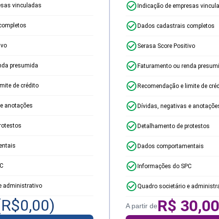
esas vinculadas
Indicação de empresas vincul
completos
Dados cadastrais completos
ivo
Serasa Score Positivo
nda presumida
Faturamento ou renda presum
ite de crédito
Recomendação e limite de créd
 e anotações
Dívidas, negativas e anotaçõe
rotestos
Detalhamento de protestos
ntais
Dados comportamentais
PC
Informações do SPC
e administrativo
Quadro societário e administr
(R$
0,00
)
R$
30,0
A partir de