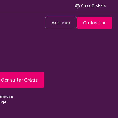
Sites Globais
Acessar
Cadastrar
Consultar Grátis
observa a
 aqui.