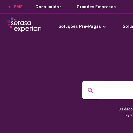
PME
Consumidor
Grandes Empresas
Soluções Pré-Pagas
Solu
Os dados
legis