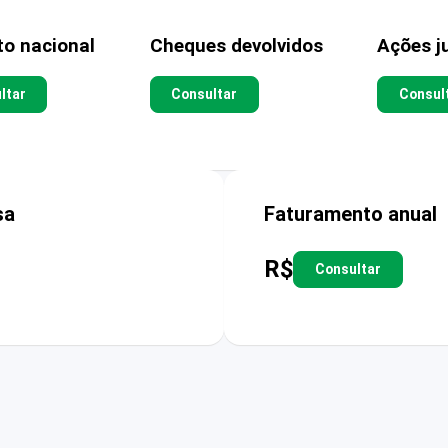
to nacional
Cheques devolvidos
Ações ju
ltar
Consultar
Consul
sa
Faturamento anual
R$
Consultar