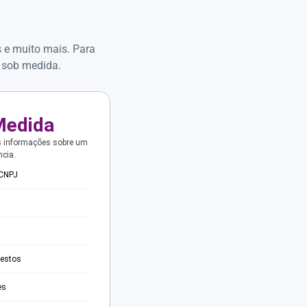
s e muito mais. Para
 sob medida.
Medida
s informações sobre um
ncia.
 CNPJ
testos
es