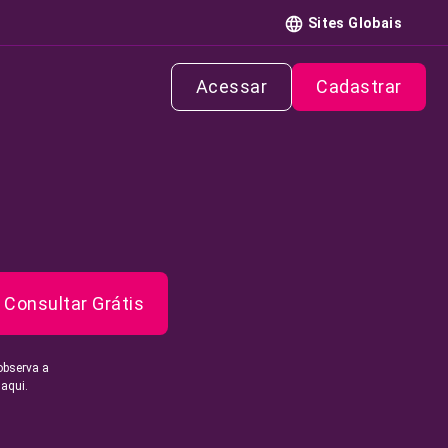
Sites Globais
Acessar
Cadastrar
Consultar Grátis
observa a
 aqui.