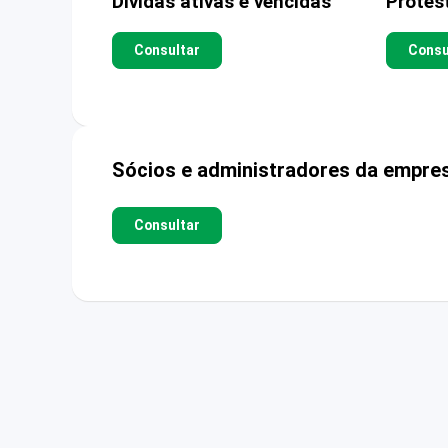
Dívidas ativas e vencidas
Protes
Consultar
Consu
Sócios e administradores da empre
Consultar