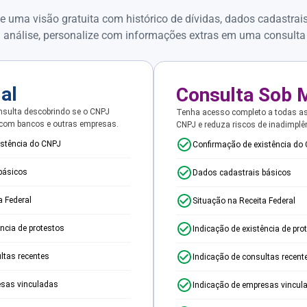
e uma visão gratuita com histórico de dívidas, dados cadastrai
 análise, personalize com informações extras em uma consulta
ial
Consulta Sob 
sulta descobrindo se o CNPJ
Tenha acesso completo a todas a
 com bancos e outras empresas.
CNPJ e reduza riscos de inadimplê
istência do CNPJ
Confirmação de existência do
básicos
Dados cadastrais básicos
a Federal
Situação na Receita Federal
ência de protestos
Indicação de existência de pro
ltas recentes
Indicação de consultas recent
esas vinculadas
Indicação de empresas vincul