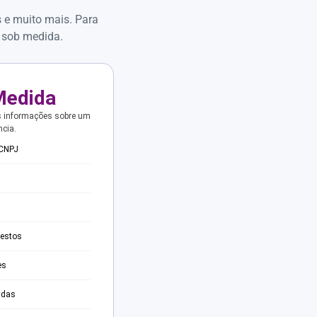
s e muito mais. Para
 sob medida.
Medida
s informações sobre um
ncia.
 CNPJ
testos
es
adas