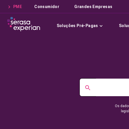
PME
Consumidor
Grandes Empresas
Soluções Pré-Pagas
Solu
Os dados
legis