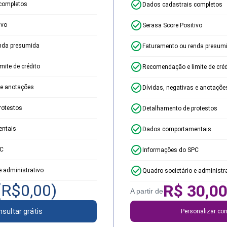
completos
Dados cadastrais completos
ivo
Serasa Score Positivo
nda presumida
Faturamento ou renda presum
ite de crédito
Recomendação e limite de créd
 e anotações
Dívidas, negativas e anotaçõe
rotestos
Detalhamento de protestos
ntais
Dados comportamentais
PC
Informações do SPC
e administrativo
Quadro societário e administr
(R$
0,00
)
R$
30,0
A partir de
sultar grátis
Personalizar con