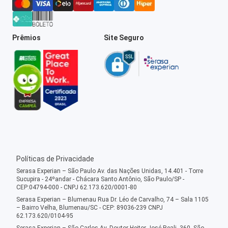
Prêmios
Site Seguro
Políticas de Privacidade
Serasa Experian – São Paulo Av. das Nações Unidas, 14.401 - Torre
Sucupira - 24ºandar - Chácara Santo Antônio, São Paulo/SP -
CEP:04794-000 - CNPJ 62.173.620/0001-80
Serasa Experian – Blumenau Rua Dr. Léo de Carvalho, 74 – Sala 1105
– Bairro Velha, Blumenau/SC - CEP: 89036-239 CNPJ
62.173.620/0104-95
Serasa Experian – São Carlos Av. Doutor Heitor José Reali, 360, São